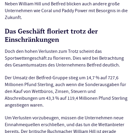
Neben William Hill und Betfred blicken auch andere große
Unternehmen wie Coral und Paddy Power mit Besorgnis in die
Zukunft.
Das Geschäft floriert trotz der
Einschränkungen
Doch den hohen Verlusten zum Trotz scheint das
Sportwettengeschäft zu florieren. Dies wird bei Betrachtung
des Gesamtumsatzes des Unternehmens Betfred deutlich.
Der Umsatz der Betfred-Gruppe stieg um 14,7 % auf 727,6
Millionen Pfund Sterling, auch wenn die Sonderausgaben für
den Kauf von Wettbüros, Zinsen, Steuern und
Abschreibungen um 43,3 % auf 119,4 Millionen Pfund Sterling
angestiegen waren.
Um Verlusten vorzubeugen, müssen die Unternehmen neue
Einnahmequellen erschließen, und das tun die Wettanbieter
bereits. Der britische Buchmacher William Hill ist gerade