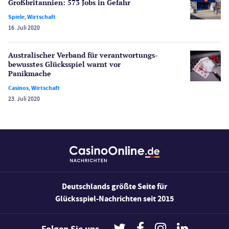
Casino Testberichte
Großbritannien: 573 Jobs in Gefahr
Spiele
,
Wirtschaft
Sport
16. Juli 2020
Bonus Ohne Einzahlung
Wetten
Australischer Verband für verantwortungs­
Slot Freispiele
bewusstes Glücksspiel warnt vor
Panikmache
Wirtschaft
Casinos
,
Wirtschaft
23. Juli 2020
Deutschlands größte Seite für
Glücksspiel-Nachrichten seit 2015
Folgen Sie uns