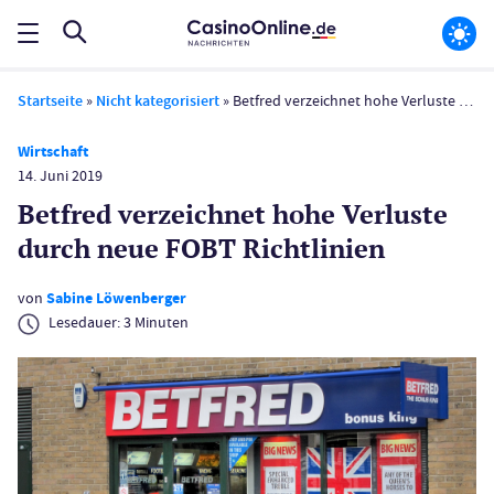
Startseite
»
Nicht kategorisiert
»
Betfred verzeichnet hohe Verluste durch neue FOBT Richtlinien
Wirtschaft
14. Juni 2019
Betfred verzeichnet hohe Verluste
durch neue FOBT Richtlinien
von
Sabine Löwenberger
Lesedauer:
3
Minuten