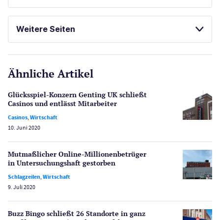
GLÜCKSSPIEL ONLINE
SPORTWETTEN
Casinos
SPIELAUTOMATEN ONLINE SPIELEN
Weitere Seiten
ONLINE SPORTWETTEN
E-Sport
CasinoOnline.de
Ähnliche Artikel
Gesetzgebung
Echtgeld
Glücksspiel-Konzern Genting UK schließt
Lotterie
Casinos und entlässt Mitarbeiter
PayPal Casinos
Casinos
,
Wirtschaft
10. Juni 2020
Poker
Novoline Casinos
Mutmaßlicher Online-Millionen­betrüger
Schlagzeilen
in Untersuchungshaft gestorben
Merkur Casinos
Schlagzeilen
,
Wirtschaft
Spiele
9. Juli 2020
Spielautomaten
Spielerschutz
Buzz Bingo schließt 26 Standorte in ganz