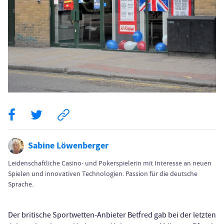
Sabine Löwenberger
Leidenschaftliche Casino- und Pokerspielerin mit Interesse an neuen
Spielen und innovativen Technologien. Passion für die deutsche
Sprache.
Der britische Sportwetten-Anbieter Betfred gab bei der letzten