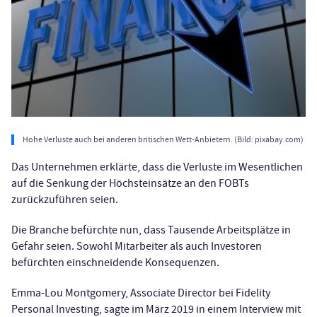
Hohe Verluste auch bei anderen britischen Wett-Anbietern. (Bild: pixabay.com)
Das Unternehmen erklärte, dass die Verluste im Wesentlichen
auf die Senkung der Höchsteinsätze an den FOBTs
zurückzuführen seien.
Die Branche befürchte nun, dass Tausende Arbeitsplätze in
Gefahr seien. Sowohl Mitarbeiter als auch Investoren
befürchten einschneidende Konsequenzen.
Emma-Lou Montgomery, Associate Director bei Fidelity
Personal Investing, sagte im März 2019 in einem Interview mit