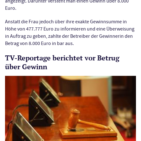
angezeigt. Darunter versteht man einen Gewinn über 8.000
Euro.
Anstatt die Frau jedoch über ihre exakte Gewinnsumme in
Höhe von 477.777 Euro zu informieren und eine Überweisung
in Auftrag zu geben, zahlte der Betreiber der Gewinnerin den
Betrag von 8.000 Euro in bar aus.
TV-Reportage berichtet vor Betrug
über Gewinn