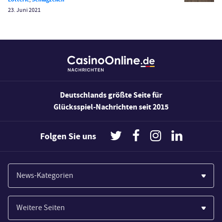
23. Juni 2021
Deutschlands größte Seite für
Glücksspiel-Nachrichten seit 2015
Folgen Sie uns
News-Kategorien
Casinos
Weitere Seiten
Wirtschaft