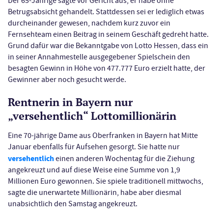
Der 65-Jährige sagte vor Gericht aus, er habe ohne
Betrugsabsicht gehandelt. Stattdessen sei er lediglich etwas
durcheinander gewesen, nachdem kurz zuvor ein
Fernsehteam einen Beitrag in seinem Geschäft gedreht hatte.
Grund dafür war die Bekanntgabe von Lotto Hessen, dass ein
in seiner Annahmestelle ausgegebener Spielschein den
besagten Gewinn in Höhe von 477.777 Euro erzielt hatte, der
Gewinner aber noch gesucht werde.
Rentnerin in Bayern nur
„versehentlich“ Lottomillionärin
Eine 70-jährige Dame aus Oberfranken in Bayern hat Mitte
Januar ebenfalls für Aufsehen gesorgt. Sie hatte nur
versehentlich
einen anderen Wochentag für die Ziehung
angekreuzt und auf diese Weise eine Summe von 1,9
Millionen Euro gewonnen. Sie spiele traditionell mittwochs,
sagte die unerwartete Millionärin, habe aber diesmal
unabsichtlich den Samstag angekreuzt.