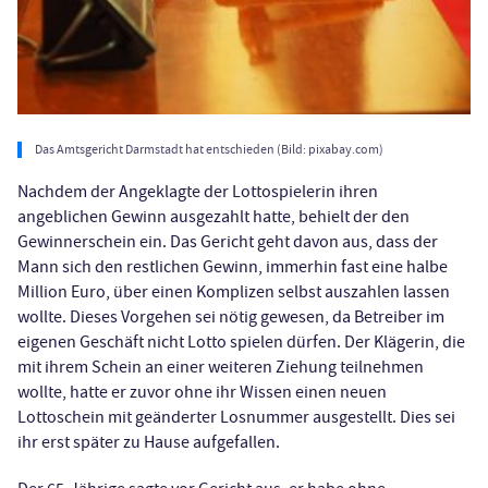
Das Amtsgericht Darmstadt hat entschieden (Bild: pixabay.com)
Nachdem der Angeklagte der Lottospielerin ihren
angeblichen Gewinn ausgezahlt hatte, behielt der den
Gewinnerschein ein. Das Gericht geht davon aus, dass der
Mann sich den restlichen Gewinn, immerhin fast eine halbe
Million Euro, über einen Komplizen selbst auszahlen lassen
wollte. Dieses Vorgehen sei nötig gewesen, da Betreiber im
eigenen Geschäft nicht Lotto spielen dürfen. Der Klägerin, die
mit ihrem Schein an einer weiteren Ziehung teilnehmen
wollte, hatte er zuvor ohne ihr Wissen einen neuen
Lottoschein mit geänderter Losnummer ausgestellt. Dies sei
ihr erst später zu Hause aufgefallen.