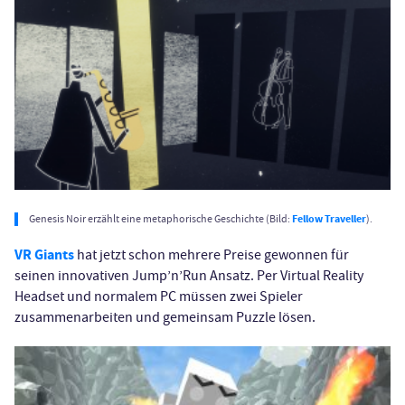
Genesis Noir erzählt eine metaphorische Geschichte (Bild:
Fellow Traveller
).
VR Giants
hat jetzt schon mehrere Preise gewonnen für
seinen innovativen Jump’n’Run Ansatz. Per Virtual Reality
Headset und normalem PC müssen zwei Spieler
zusammenarbeiten und gemeinsam Puzzle lösen.