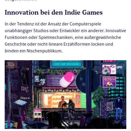
Innovation bei den Indie Games
In der Tendenz ist der Ansatz der Computerspiele
unabhängiger Studios oder Entwickler ein anderer. Innovative
Funktionen oder Spielmechaniken, eine außergewöhnliche
Geschichte oder nicht-lineare Erzählformen locken und
binden ein Nischenpublikum.