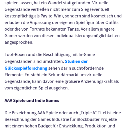
spielen lassen, hat ein Wandel stattgefunden. Virtuelle
Gegenstände verhelfen nicht mehr zum Sieg (eventuell
kostenpflichtig als Pay-to-Win), sondern sind kosmetisch und
erlauben die Anpassung der eigenen Spielfigur über Outfits
oder die von Fortnite bekannten Tänze. Vor allem jüngere
Gamer werden von diesen Individualisierungsmöglichkeiten
angesprochen.
Loot-Boxen und die Beschäftigung mit In-Game
Studien der
Gegenständen sind umstritten.
Glücksspielforschung
sehen darin sucht-fördernde
Elemente. Entsteht ein Sekundärmarkt um virtuelle
Gegenstände, kann davon eine größere Anziehungskraft als
vom eigentlichen Spiel ausgehen.
AAA Spiele und Indie Games
Die Bezeichnung AAA Spiele oder auch „Triple A“ Titel ist eine
Bezeichnung der Games Industrie für Blockbuster Projekte
mit einem hohen Budget für Entwicklung, Produktion und