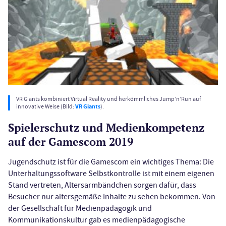
VR Giants kombiniert Virtual Reality und herkömmliches Jump’n’Run auf
innovative Weise (Bild:
VR Giants
).
Spielerschutz und Medienkompetenz
auf der Gamescom 2019
Jugendschutz ist für die Gamescom ein wichtiges Thema: Die
Unterhaltungssoftware Selbstkontrolle ist mit einem eigenen
Stand vertreten, Altersarmbändchen sorgen dafür, dass
Besucher nur altersgemäße Inhalte zu sehen bekommen. Von
der Gesellschaft für Medienpädagogik und
Kommunikationskultur gab es medienpädagogische