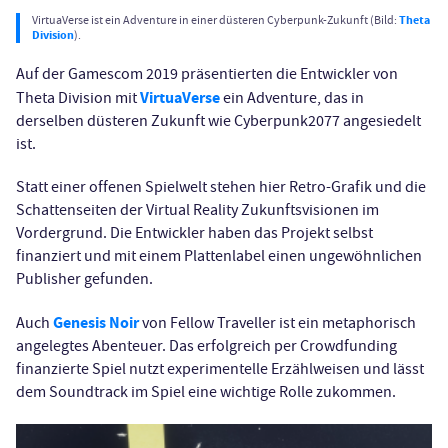
VirtuaVerse ist ein Adventure in einer düsteren Cyberpunk-Zukunft (Bild:
Theta
Division
).
Auf der Gamescom 2019 präsentierten die Entwickler von
VirtuaVerse
Theta Division mit
ein Adventure, das in
derselben düsteren Zukunft wie Cyberpunk2077 angesiedelt
ist.
Statt einer offenen Spielwelt stehen hier Retro-Grafik und die
Schattenseiten der Virtual Reality Zukunftsvisionen im
Vordergrund. Die Entwickler haben das Projekt selbst
finanziert und mit einem Plattenlabel einen ungewöhnlichen
Publisher gefunden.
Genesis Noir
Auch
von Fellow Traveller ist ein metaphorisch
angelegtes Abenteuer. Das erfolgreich per Crowdfunding
finanzierte Spiel nutzt experimentelle Erzählweisen und lässt
dem Soundtrack im Spiel eine wichtige Rolle zukommen.