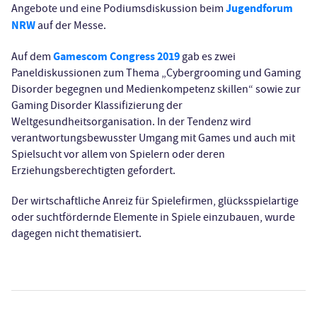
Jugendforum
Angebote und eine Podiumsdiskussion beim
NRW
auf der Messe.
Gamescom Congress 2019
Auf dem
gab es zwei
Paneldiskussionen zum Thema „Cybergrooming und Gaming
Disorder begegnen und Medienkompetenz skillen“ sowie zur
Gaming Disorder Klassifizierung der
Weltgesundheitsorganisation. In der Tendenz wird
verantwortungsbewusster Umgang mit Games und auch mit
Spielsucht vor allem von Spielern oder deren
Erziehungsberechtigten gefordert.
Der wirtschaftliche Anreiz für Spielefirmen, glücksspielartige
oder suchtfördernde Elemente in Spiele einzubauen, wurde
dagegen nicht thematisiert.