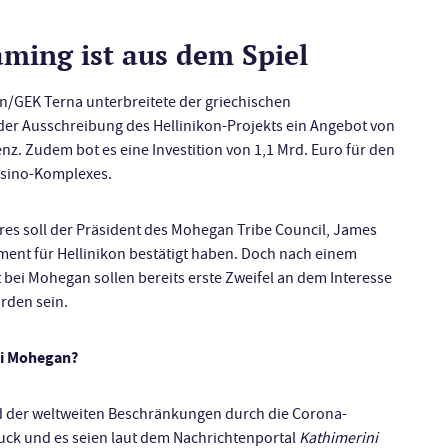
ing ist aus dem Spiel
/GEK Terna unterbreitete der griechischen
der Ausschreibung des Hellinikon-Projekts ein Angebot von
enz. Zudem bot es eine Investition von 1,1 Mrd. Euro für den
asino-Komplexes.
res soll der Präsident des Mohegan Tribe Council, James
ment für Hellinikon bestätigt haben. Doch nach einem
ei Mohegan sollen bereits erste Zweifel an dem Interesse
orden sein.
ei Mohegan?
d der weltweiten Beschränkungen durch die Corona-
uck und es seien laut dem Nachrichtenportal
Kathimerini