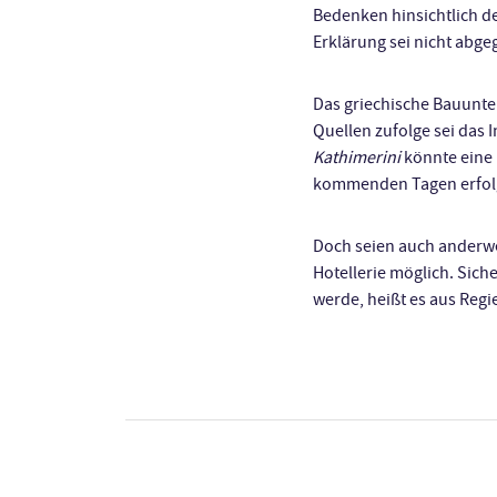
Bedenken hinsichtlich de
Erklärung sei nicht abg
Das griechische Bauunter
Quellen zufolge sei das 
Kathimerini
könnte eine 
kommenden Tagen erfol
Doch seien auch anderwe
Hotellerie möglich. Siche
werde, heißt es aus Regi