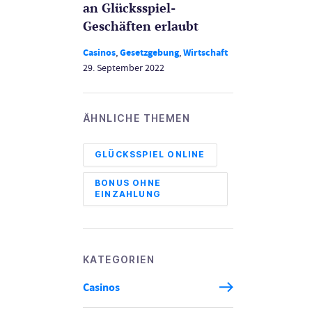
an Glücksspiel-
Geschäften erlaubt
Casinos
,
Gesetzgebung
,
Wirtschaft
29. September 2022
ÄHNLICHE THEMEN
GLÜCKSSPIEL ONLINE
BONUS OHNE
EINZAHLUNG
KATEGORIEN
Casinos