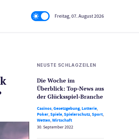
Freitag, 07. August 2026
NEUSTE SCHLAGZEILEN
ck
Die Woche im
Überblick: Top-News aus
?
der Glücksspiel-Branche
Casinos
,
Gesetzgebung
,
Lotterie
,
Poker
,
Spiele
,
Spielerschutz
,
Sport
,
Wetten
,
Wirtschaft
30. September 2022