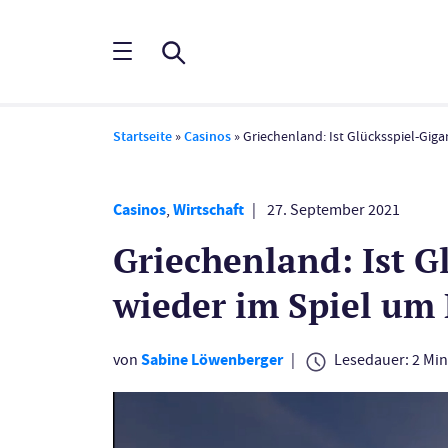
Startseite
»
Casinos
»
Griechenland: Ist Glücksspiel-Gig
Casinos
Wirtschaft
,
|
27. September 2021
Griechenland: Ist G
wieder im Spiel um 
Sabine Löwenberger
von
|
Lesedauer:
2
Min