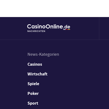
News-Kategorien
Casinos
Wirtschaft
Spiele
Poker
Sport