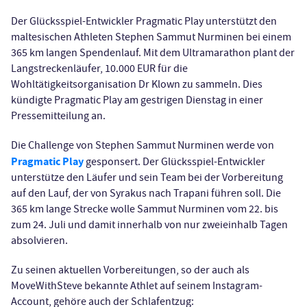
Der Glücksspiel-Entwickler Pragmatic Play unterstützt den
maltesischen Athleten Stephen Sammut Nurminen bei einem
365 km langen Spendenlauf. Mit dem Ultramarathon plant der
Langstreckenläufer, 10.000 EUR für die
Wohltätigkeitsorganisation Dr Klown zu sammeln. Dies
kündigte Pragmatic Play am gestrigen Dienstag in einer
Pressemitteilung an.
Die Challenge von Stephen Sammut Nurminen werde von
Pragmatic Play
gesponsert. Der Glücksspiel-Entwickler
unterstütze den Läufer und sein Team bei der Vorbereitung
auf den Lauf, der von Syrakus nach Trapani führen soll. Die
365 km lange Strecke wolle Sammut Nurminen vom 22. bis
zum 24. Juli und damit innerhalb von nur zweieinhalb Tagen
absolvieren.
Zu seinen aktuellen Vorbereitungen, so der auch als
MoveWithSteve bekannte Athlet auf seinem Instagram-
Account, gehöre auch der Schlafentzug: