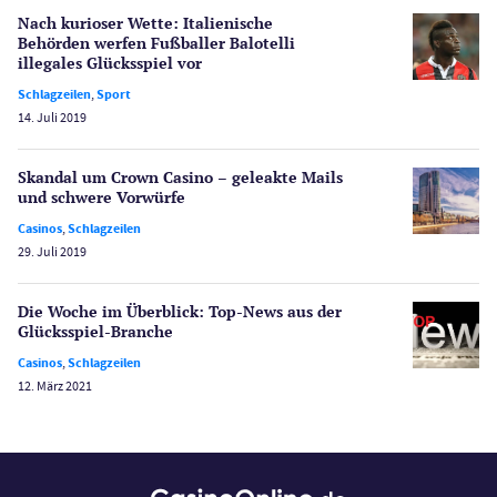
Schlagzeilen
Nach kurioser Wette: Italienische
Merkur Casinos
Behörden werfen Fußballer Balotelli
illegales Glücksspiel vor
Spiele
Spielautomaten
Schlagzeilen
,
Sport
14. Juli 2019
Spielerschutz
Casino Testberichte
Skandal um Crown Casino – geleakte Mails
und schwere Vorwürfe
Sport
Bonus Ohne Einzahlung
Casinos
,
Schlagzeilen
29. Juli 2019
Wetten
Slot Freispiele
Die Woche im Überblick: Top-News aus der
Wirtschaft
Glücksspiel-Branche
Casinos
,
Schlagzeilen
12. März 2021