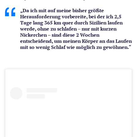
„Da ich mit auf meine bisher größte
Herausforderung vorbereite, bei der ich 2,5
Tage lang 365 km quer durch Sizilien laufen
werde, ohne zu schlafen – nur mit kurzen
Nickerchen – sind diese 2 Wochen
entscheidend, um meinen Körper an das Laufen
mit so wenig Schlaf wie möglich zu gewöhnen.“