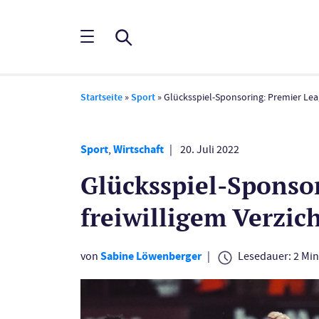
Startseite
»
Sport
»
Glücksspiel-Sponsoring: Premier Leag
Sport
Wirtschaft
,
|
20. Juli 2022
Glücksspiel-Sponso
frei­willigem Verzic
Sabine Löwenberger
von
|
Lesedauer:
2
Min