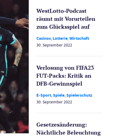
WestLotto-Podcast
räumt mit Vorurteilen
zum Glücksspiel auf
Casinos
,
Lotterie
,
Wirtschaft
30. September 2022
Verlosung von FIFA23
FUT-Packs: Kritik an
DFB-Gewinn­spiel
E-Sport
,
Spiele
,
Spielerschutz
30. September 2022
Gesetzes­änderung:
Nächtliche Beleuch­tung