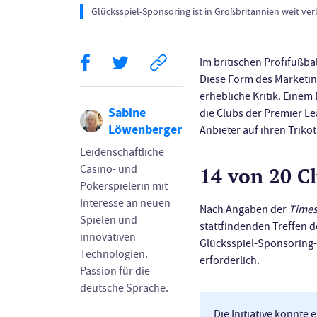
Glücksspiel-Sponsoring ist in Großbritannien weit verbr
Im britischen Profifußba
Diese Form des Marketing
erhebliche Kritik. Einem
Sabine
die Clubs der Premier Le
Löwenberger
Anbieter auf ihren Trikot
Leidenschaftliche
Casino- und
14 von 20 C
Pokerspielerin mit
Interesse an neuen
Nach Angaben der
Time
Spielen und
stattfindenden Treffen d
innovativen
Glücksspiel-Sponsoring
Technologien.
erforderlich.
Passion für die
deutsche Sprache.
Die Initiative könnte 