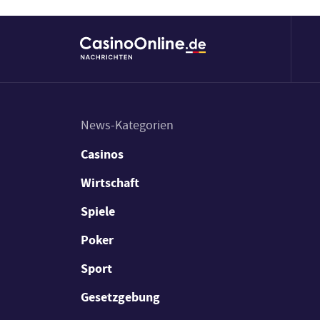
News-Kategorien
Casinos
Wirtschaft
Spiele
Poker
Sport
Gesetzgebung