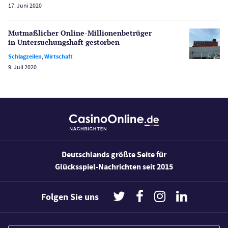
17. Juni 2020
Bonus Ohne Einzahlung
Wetten
Mutmaßlicher Online-Millionen­betrüger
Slot Freispiele
in Untersuchungshaft gestorben
Wirtschaft
Schlagzeilen
,
Wirtschaft
9. Juli 2020
Deutschlands größte Seite für
Glücksspiel-Nachrichten seit 2015
Folgen Sie uns