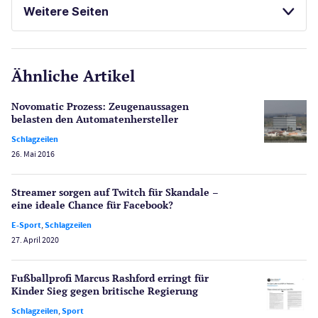
Weitere Seiten
E-Sport
CasinoOnline.de
Ähnliche Artikel
Gesetzgebung
Echtgeld
Novomatic Prozess: Zeugenaussagen
Lotterie
belasten den Automatenhersteller
PayPal Casinos
Schlagzeilen
26. Mai 2016
Poker
Novoline Casinos
Streamer sorgen auf Twitch für Skandale –
Schlagzeilen
eine ideale Chance für Facebook?
Merkur Casinos
E-Sport
,
Schlagzeilen
Spiele
27. April 2020
Spielautomaten
Spielerschutz
Fußballprofi Marcus Rashford erringt für
Casino Testberichte
Kinder Sieg gegen britische Regierung
Schlagzeilen
,
Sport
Sport