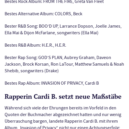
Bestes Rock Album: FROM THE FIRE, Greta Van Fleet
Bestes Alternative Album: COLORS, Beck
Bester R&B Song: BOO’D UP, Larrance Dopson, Joelle James,
Ella Mai & Dijon McFarlane, songwriters (Ella Mai)
Bestes R&B Album: H.E.R., H.E.R.
Bester Rap Song: GOD’S PLAN, Aubrey Graham, Daveon
Jackson, Brock Korsan, Ron LaTour, Matthew Samuels & Noah
Shebib, songwriters (Drake)
Bestes Rap Album: INVASION OF PRIVACY, Cardi B
Rapperin Cardi B. setzt neue Maßstäbe
Während sich viele der Ehrungen bereits im Vorfeld in den
Quoten der Buchmacher abgezeichnet hatten und nur wenig
Überraschung bargen, landete Rapperin Cardi B. mit ihrem
Album „Invasion of Privacy“ nicht nur einen Achtungserfolg: