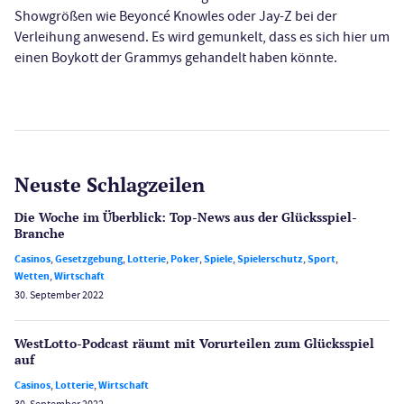
Showgrößen wie Beyoncé Knowles oder Jay-Z bei der
Verleihung anwesend. Es wird gemunkelt, dass es sich hier um
einen Boykott der Grammys gehandelt haben könnte.
Neuste Schlagzeilen
Die Woche im Überblick: Top-News aus der Glücksspiel-
Branche
Casinos
,
Gesetzgebung
,
Lotterie
,
Poker
,
Spiele
,
Spielerschutz
,
Sport
,
Wetten
,
Wirtschaft
30. September 2022
WestLotto-Podcast räumt mit Vorurteilen zum Glücksspiel
auf
Casinos
,
Lotterie
,
Wirtschaft
30. September 2022