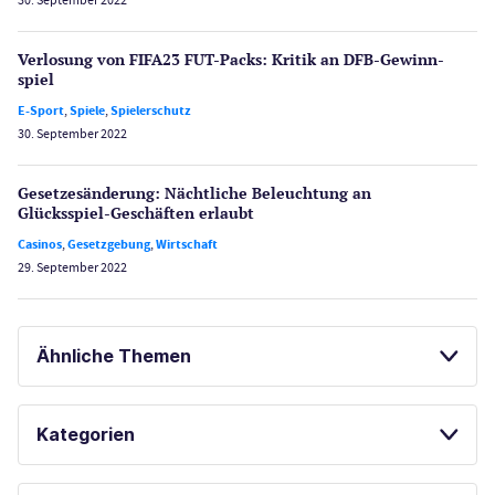
Verlosung von FIFA23 FUT-Packs: Kritik an DFB-Gewinn­
spiel
E-Sport
,
Spiele
,
Spielerschutz
30. September 2022
Gesetzes­änderung: Nächtliche Beleuch­tung an
Glücksspiel-Geschäften erlaubt
Casinos
,
Gesetzgebung
,
Wirtschaft
29. September 2022
Ähnliche Themen
SPORTWETTEN
BESTE ONLINE CASINOS
Kategorien
LAS VEGAS GUIDE
Casinos