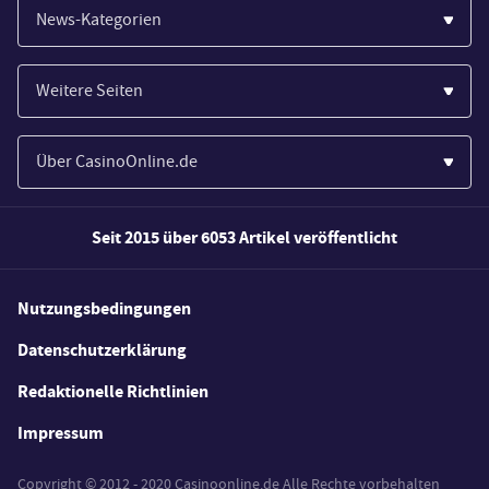
News-Kategorien
Casinos
Weitere Seiten
Wirtschaft
Paypal Casinos
Spiele
Über CasinoOnline.de
Novoline Casinos
Poker
Über Uns
Merkur Casinos
Seit 2015 über 6053 Artikel veröffentlicht
Sport
Unsere Experten
Spielautomaten
Gesetzgebung
Wie wir bewerten
Nutzungsbedingungen
Casino Testberichte
Schlagzeilen
FAQs
Datenschutzerklärung
Casino Bonus Angebote
E-Sport
Redaktionelle Richtlinien
Kostenlose Spiele
Lotterie
Impressum
Spielerschutz
Copyright © 2012 - 2020 Casinoonline.de Alle Rechte vorbehalten