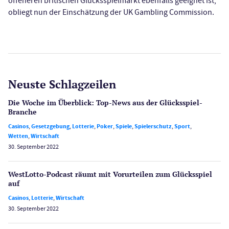
offeneren britischen Glücksspielmarkt ebenfalls geeignet ist,
obliegt nun der Einschätzung der UK Gambling Commission.
Neuste Schlagzeilen
Die Woche im Überblick: Top-News aus der Glücksspiel-
Branche
Casinos
,
Gesetzgebung
,
Lotterie
,
Poker
,
Spiele
,
Spielerschutz
,
Sport
,
Wetten
,
Wirtschaft
30. September 2022
WestLotto-Podcast räumt mit Vorurteilen zum Glücksspiel
auf
Casinos
,
Lotterie
,
Wirtschaft
30. September 2022