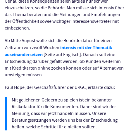
Genau diese Konsequenzen seien aktuell nur schwer
einzuschätzen, so die Behörde. Man müsse sich intensiv über
das Thema beraten und die Meinungen und Empfehlungen
der Öffentlichkeit sowie wichtiger Interessensvertreter mit
einbeziehen.
Ab Mitte August wolle sich die Behörde daher für einen
intensiv mit der Thematik
Zeitraum von zwölf Wochen
auseinandersetzen
[Seite auf Englisch]. Danach soll eine
Entscheidung darüber gefällt werden, ob Kunden weiterhin
mit Kreditkarten online zocken können oder auf Alternativen
umsteigen müssen.
Paul Hope, der Geschäftsführer der UKGC, erklärte dazu:
Mit geliehenen Geldern zu spielen ist ein bekannter
Risikofaktor für die Konsumenten. Daher sind wir der
Meinung, dass wir jetzt handeln müssen. Unsere
Beratungssitzungen werden uns bei der Entscheidung
helfen, welche Schritte für einleiten sollten.