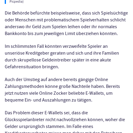
Picpedia)
Die Behörde befürchte beispielsweise, dass sich Spielsüchtige
oder Menschen mit problematischem Spielverhalten schlicht
anderswo ihr Geld zum Spielen leihen oder ihr normales
Bankkonto bis zum jeweiligen Limit überziehen könnten.
Im schlimmsten Fall könnten verzweifelte Spieler an
unseriöse Kreditgeber geraten und sich und ihre Familien
durch skrupellose Geldeintreiber später in eine akute
Gefahrensituation bringen.
Auch der Umstieg auf andere bereits gängige Online
Zahlungsmethoden könne große Nachteile haben. Bereits
jetzt nutzen viele Online Zocker beliebte E-Wallets, um
bequeme Ein- und Auszahlungen zu tätigen.
Das Problem dieser E-Wallets sei, dass die
Glücksspielanbieter nicht nachvollziehen können, woher die
Gelder ursprünglich stammen. Im Falle eines