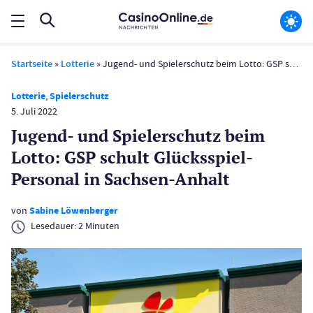
Startseite
»
Lotterie
»
Jugend- und Spielerschutz beim Lotto: GSP schult Glücksspiel-Personal in Sachsen-Anhalt
Lotterie
,
Spielerschutz
5. Juli 2022
Jugend- und Spielerschutz beim
Lotto: GSP schult Glücksspiel-
Personal in Sachsen-Anhalt
von
Sabine Löwenberger
Lesedauer:
2
Minuten