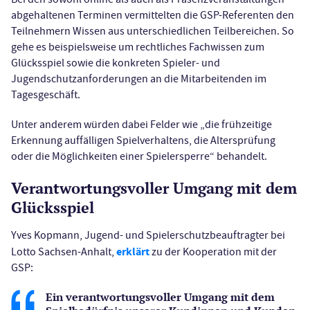
abgehaltenen Terminen vermittelten die GSP-Referenten den
Teilnehmern Wissen aus unterschiedlichen Teilbereichen. So
gehe es beispielsweise um rechtliches Fachwissen zum
Glücksspiel sowie die konkreten Spieler- und
Jugendschutzanforderungen an die Mitarbeitenden im
Tagesgeschäft.
Unter anderem würden dabei Felder wie „die frühzeitige
Erkennung auffälligen Spielverhaltens, die Altersprüfung
oder die Möglichkeiten einer Spielersperre“ behandelt.
Verantwortungsvoller Umgang mit dem
Glücksspiel
Yves Kopmann, Jugend- und Spielerschutzbeauftragter bei
erklärt
Lotto Sachsen-Anhalt,
zu der Kooperation mit der
GSP:
Ein verantwortungsvoller Umgang mit dem