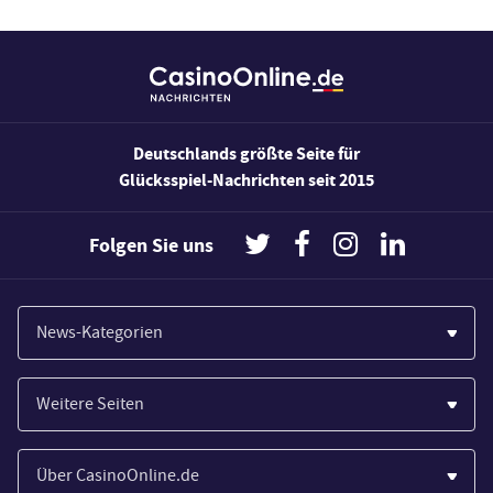
Deutschlands größte Seite für
Glücksspiel-Nachrichten seit 2015
Folgen Sie uns
News-Kategorien
Casinos
Weitere Seiten
Wirtschaft
Paypal Casinos
Spiele
Über CasinoOnline.de