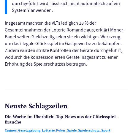
durchgeführt wird, lässt sich nicht automatisch auf ein
System Y anwenden.
Insgesamt machten die VLTs lediglich 18 % der
Gesamteinnahmen der Loterie Romande aus, erklärt Moner-
Banet weiter. Gleichzeitig seien sie ein wichtiges Werkzeug,
um das illegale Glücksspiel im Gastgewerbe zu bekämpfen.
Zudem würden strikte Kontrollen der Geräte durchgeführt,
wodurch die konzessionierten Geräte insgesamt zu einer
Erhöhung des Spielerschutzes beitrügen.
Neuste Schlagzeilen
Die Woche im Überblick: Top-News aus der Glücksspiel-
Branche
Casinos
,
Gesetzgebung
,
Lotterie
,
Poker
,
Spiele
,
Spielerschutz
,
Sport
,