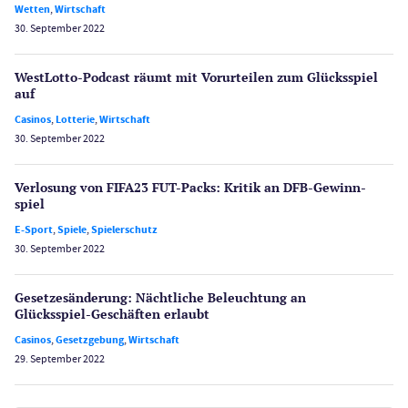
Wetten
,
Wirtschaft
30. September 2022
WestLotto-Podcast räumt mit Vorurteilen zum Glücksspiel
auf
Casinos
,
Lotterie
,
Wirtschaft
30. September 2022
Verlosung von FIFA23 FUT-Packs: Kritik an DFB-Gewinn­
spiel
E-Sport
,
Spiele
,
Spielerschutz
30. September 2022
Gesetzes­änderung: Nächtliche Beleuch­tung an
Glücksspiel-Geschäften erlaubt
Casinos
,
Gesetzgebung
,
Wirtschaft
29. September 2022