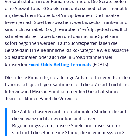
Verkaufsstätten in der Romanie zu finden. Die Geräte bieten
eine Auswahl aus 10 Spielen mit unterschiedlicher Thematik
an, die auf dem Rubbellos-Prinzip beruhen. Die Einsätze
liegen je nach Spiel bei zwischen zwei bis sechs Franken und
sind nicht variabel. Das „Freirubbeln“ erfolgt jedoch deutlich
schneller als bei Papierlosen und das nächste Spiel kann
sofort begonnen werden. Laut Suchtexperten fallen die
Geräte damit in eine ähnliche Risiko-Kategorie wie klassische
Spielautomaten oder auch die in Großbritannien viel
Fixed-Odds-Betting-Terminals
kritisierten
(FOBTs).
Die Loterie Romande, die alleinige Aufstellerin der VLTs in den
französischsprachigen Kantonen, teilt diese Ansicht nicht. Im
Interview mit Mise au Point kommentiert Geschäftsführer
Jean-Luc Moner-Banet die Vorwürfe:
Die Zahlen basieren auf internationalen Studien, die auf
die Schweiz nicht anwendbar sind. Unser
Regulierungssystem, unsere Spiele und unser Kontext
sind nicht dieselben. Eine Studie, die in einem System X