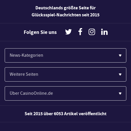
Deutschlands größte Seite für
Glücksspiel-Nachrichten seit 2015
Folgen Sie uns
News-Kategorien
Casinos
Weitere Seiten
Wirtschaft
Paypal Casinos
Spiele
Über CasinoOnline.de
Novoline Casinos
Poker
Über Uns
Merkur Casinos
Seit 2015 über 6053 Artikel veröffentlicht
Sport
Unsere Experten
Spielautomaten
Gesetzgebung
Wie wir bewerten