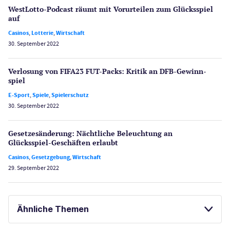
WestLotto-Podcast räumt mit Vorurteilen zum Glücksspiel
auf
Casinos
,
Lotterie
,
Wirtschaft
30. September 2022
Verlosung von FIFA23 FUT-Packs: Kritik an DFB-Gewinn­
spiel
E-Sport
,
Spiele
,
Spielerschutz
30. September 2022
Gesetzes­änderung: Nächtliche Beleuch­tung an
Glücksspiel-Geschäften erlaubt
Casinos
,
Gesetzgebung
,
Wirtschaft
29. September 2022
Ähnliche Themen