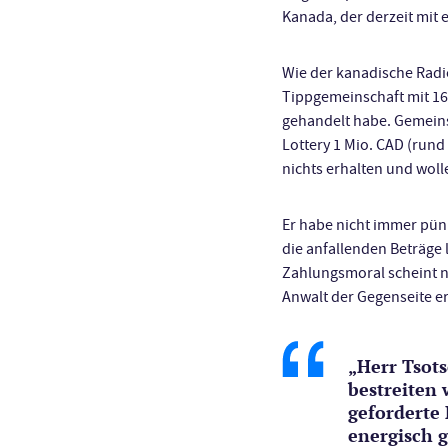
Kanada, der derzeit mit e
Wie der kanadische Radio
Tippgemeinschaft mit 16
gehandelt habe. Gemeins
Lottery 1 Mio. CAD (run
nichts erhalten und wol
Er habe nicht immer pünk
die anfallenden Beträge 
Zahlungsmoral scheint n
Anwalt der Gegenseite er
„Herr Tsots
bestreiten 
geforderte
energisch g