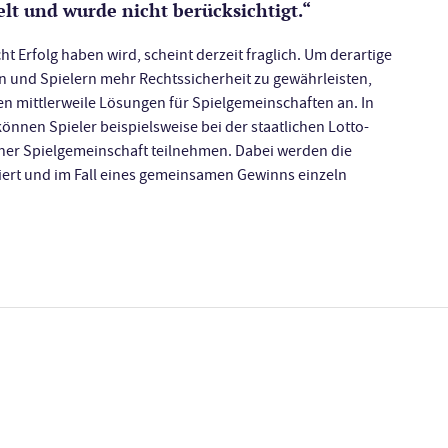
elt und wurde nicht berücksichtigt.“
ht Erfolg haben wird, scheint derzeit fraglich. Um derartige
n und Spielern mehr Rechtssicherheit zu gewährleisten,
en mittlerweile Lösungen für Spielgemeinschaften an. In
nnen Spieler beispielsweise bei der staatlichen Lotto-
iner Spielgemeinschaft teilnehmen. Dabei werden die
riert und im Fall eines gemeinsamen Gewinns einzeln