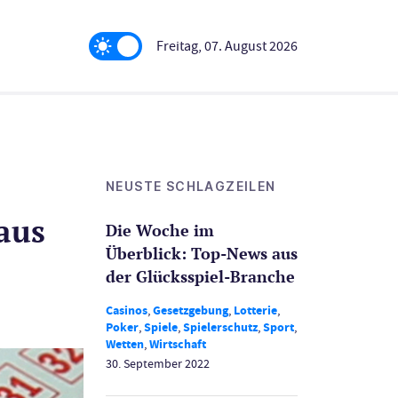
Freitag, 07. August 2026
NEUSTE SCHLAGZEILEN
aus
Die Woche im
Überblick: Top-News aus
der Glücksspiel-Branche
Casinos
,
Gesetzgebung
,
Lotterie
,
Poker
,
Spiele
,
Spielerschutz
,
Sport
,
Wetten
,
Wirtschaft
30. September 2022