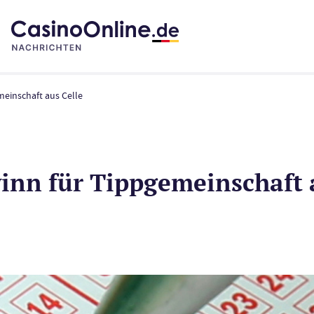
meinschaft aus Celle
inn für Tipp­gemeinschaft 