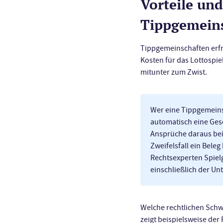
Vorteile un
Tippgemein
Tippgemeinschaften erfre
Kosten für das Lottospi
mitunter zum Zwist.
Wer eine Tippgemeinsc
automatisch eine Gese
Ansprüche daraus bei
Zweifelsfall ein Bele
Rechtsexperten Spielg
einschließlich der Un
Welche rechtlichen Schw
zeigt beispielsweise der 