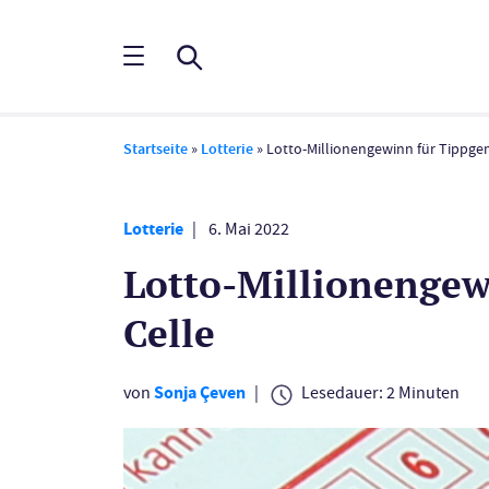
Startseite
»
Lotterie
»
Lotto-Millionengewinn für Tipp­ge
Lotterie
|
6. Mai 2022
Lotto-Millionengew
Celle
Sonja Çeven
von
|
Lesedauer:
2
Minuten