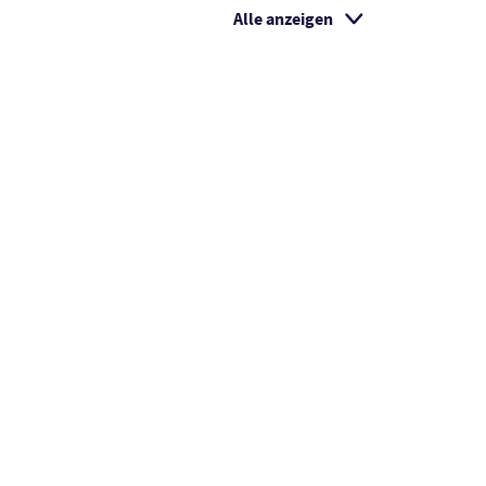
Alle anzeigen
Merkur Casinos
Wirtschaft
Spielautomaten
Casino Testberichte
Bonus Ohne Einzahlung
Slot Freispiele