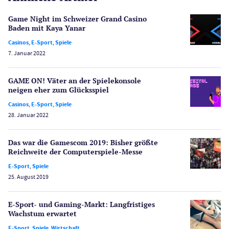
Echtgeld
Game Night im Schweizer Grand Casino
Lotterie
Baden mit Kaya Yanar
PayPal Casinos
Casinos
,
E-Sport
,
Spiele
7. Januar 2022
Poker
Novoline Casinos
GAME ON! Väter an der Spielekonsole
Schlagzeilen
neigen eher zum Glücksspiel
Merkur Casinos
Casinos
,
E-Sport
,
Spiele
Spiele
28. Januar 2022
Spielautomaten
Spielerschutz
Das war die Gamescom 2019: Bisher größte
Casino Testberichte
Reichweite der Computerspiele-Messe
E-Sport
,
Spiele
Sport
25. August 2019
Bonus Ohne Einzahlung
Wetten
E-Sport- und Gaming-Markt: Langfristiges
Slot Freispiele
Wachstum erwartet
Wirtschaft
E-Sport
,
Spiele
,
Wirtschaft