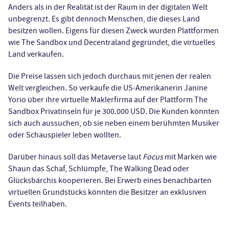
Anders als in der Realität ist der Raum in der digitalen Welt
unbegrenzt. Es gibt dennoch Menschen, die dieses Land
besitzen wollen. Eigens für diesen Zweck wurden Plattformen
wie The Sandbox und Decentraland gegründet, die virtuelles
Land verkaufen.
Die Preise lassen sich jedoch durchaus mit jenen der realen
Welt vergleichen. So verkaufe die US-Amerikanerin Janine
Yorio über ihre virtuelle Maklerfirma auf der Plattform The
Sandbox Privatinseln für je 300.000 USD. Die Kunden könnten
sich auch aussuchen, ob sie neben einem berühmten Musiker
oder Schauspieler leben wollten.
Darüber hinaus soll das Metaverse laut
Focus
mit Marken wie
Shaun das Schaf, Schlümpfe, The Walking Dead oder
Glücksbärchis kooperieren. Bei Erwerb eines benachbarten
virtuellen Grundstücks könnten die Besitzer an exklusiven
Events teilhaben.