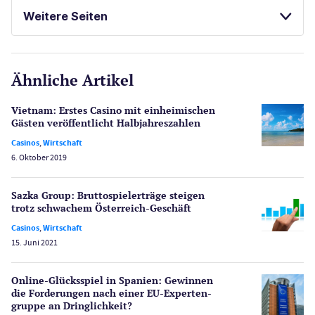
Casinos
Weitere Seiten
E-Sport
CasinoOnline.de
Ähnliche Artikel
Gesetzgebung
Echtgeld
Vietnam: Erstes Casino mit einheimischen
Lotterie
Gästen veröffentlicht Halbjahres­zahlen
PayPal Casinos
Casinos
,
Wirtschaft
6. Oktober 2019
Poker
Novoline Casinos
Sazka Group: Brutto­spielerträge steigen
Schlagzeilen
trotz schwachem Österreich-Geschäft
Merkur Casinos
Casinos
,
Wirtschaft
Spiele
15. Juni 2021
Spielautomaten
Spielerschutz
Online-Glücksspiel in Spanien: Gewinnen
Casino Testberichte
die Forderungen nach einer EU-Experten­
gruppe an Dringlichkeit?