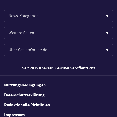
News-Kategorien
Casinos
Weitere Seiten
Wirtschaft
Paypal Casinos
Spiele
Über CasinoOnline.de
Novoline Casinos
Poker
Über Uns
Merkur Casinos
Seit 2015 über 6053 Artikel veröffentlicht
Sport
Unsere Experten
Spielautomaten
Gesetzgebung
Wie wir bewerten
Nutzungsbedingungen
Casino Testberichte
Schlagzeilen
FAQs
Datenschutzerklärung
Casino Bonus Angebote
E-Sport
Redaktionelle Richtlinien
Kostenlose Spiele
Lotterie
Impressum