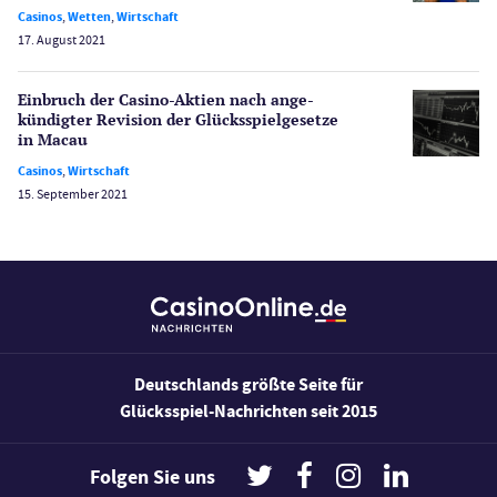
Sport
Casinos
,
Wetten
,
Wirtschaft
Bonus Ohne Einzahlung
17. August 2021
Wetten
Slot Freispiele
Einbruch der Casino-Aktien nach ange­
kündigter Revision der Glücksspiel­gesetze
Wirtschaft
in Macau
Casinos
,
Wirtschaft
15. September 2021
Deutschlands größte Seite für
Glücksspiel-Nachrichten seit 2015
Folgen Sie uns