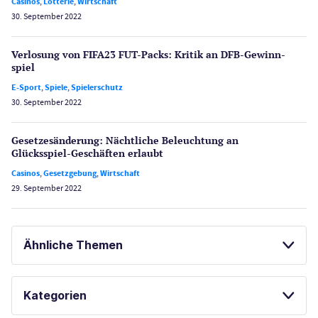
Casinos
,
Lotterie
,
Wirtschaft
30. September 2022
Verlosung von FIFA23 FUT-Packs: Kritik an DFB-Gewinn­
spiel
E-Sport
,
Spiele
,
Spielerschutz
30. September 2022
Gesetzes­änderung: Nächtliche Beleuch­tung an
Glücksspiel-Geschäften erlaubt
Casinos
,
Gesetzgebung
,
Wirtschaft
29. September 2022
Ähnliche Themen
GLÜCKSSPIEL ONLINE
Kategorien
PAYPAL ALTERNATIVEN