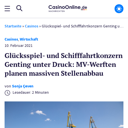
Startseite
»
Casinos
»
Glücksspiel- und Schifffahrt­konzern Genting unter Druck: MV-Werften planen massiven Stellenabbau
Casinos
,
Wirtschaft
10. Februar 2021
Glücksspiel- und Schifffahrt­konzern
Genting unter Druck: MV-Werften
planen massiven Stellenabbau
von
Sonja Çeven
Lesedauer:
2
Minuten