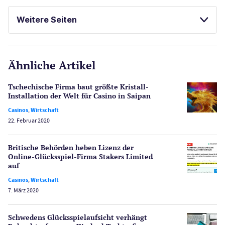
Casinos
Weitere Seiten
E-Sport
CasinoOnline.de
Ähnliche Artikel
Gesetzgebung
Echtgeld
Tschechische Firma baut größte Kristall-
Lotterie
Installation der Welt für Casino in Saipan
PayPal Casinos
Casinos
,
Wirtschaft
22. Februar 2020
Poker
Novoline Casinos
Britische Behörden heben Lizenz der
Schlagzeilen
Online-Glücksspiel-Firma Stakers Limited
Merkur Casinos
auf
Spiele
Casinos
,
Wirtschaft
Spielautomaten
7. März 2020
Spielerschutz
Casino Testberichte
Schwedens Glücksspielaufsicht verhängt