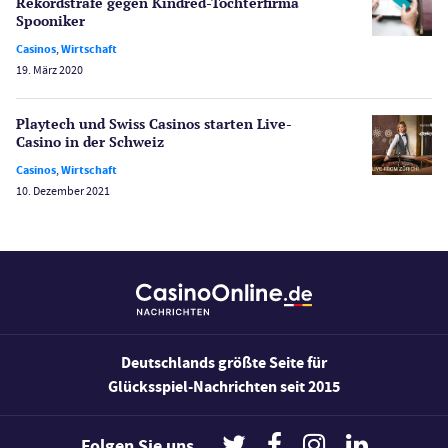
Rekordstrafe gegen Kindred-Tochterfirma
Spooniker
Sport
Bonus Ohne Einzahlung
Casinos
,
Wirtschaft
19. März 2020
Wetten
Slot Freispiele
Playtech und Swiss Casinos starten Live-
Wirtschaft
Casino in der Schweiz
Casinos
,
Wirtschaft
10. Dezember 2021
Deutschlands größte Seite für
Glücksspiel-Nachrichten seit 2015
Folgen Sie uns