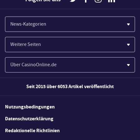
News-Kategorien
Casinos
Weitere Seiten
Wirtschaft
Paypal Casinos
Spiele
Über CasinoOnline.de
Novoline Casinos
Poker
Über Uns
Merkur Casinos
Seit 2015 über 6053 Artikel veröffentlicht
Sport
Unsere Experten
Spielautomaten
Gesetzgebung
Wie wir bewerten
Nutzungsbedingungen
Casino Testberichte
Schlagzeilen
FAQs
Datenschutzerklärung
Casino Bonus Angebote
E-Sport
Redaktionelle Richtlinien
Kostenlose Spiele
Lotterie