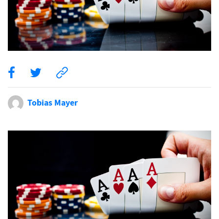
Tobias Mayer