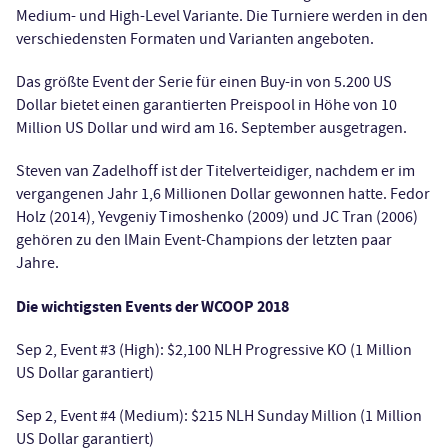
Medium- und High-Level Variante. Die Turniere werden in den
verschiedensten Formaten und Varianten angeboten.
Das größte Event der Serie für einen Buy-in von 5.200 US
Dollar bietet einen garantierten Preispool in Höhe von 10
Million US Dollar und wird am 16. September ausgetragen.
Steven van Zadelhoff ist der Titelverteidiger, nachdem er im
vergangenen Jahr 1,6 Millionen Dollar gewonnen hatte. Fedor
Holz (2014), Yevgeniy Timoshenko (2009) und JC Tran (2006)
gehören zu den lMain Event-Champions der letzten paar
Jahre.
Die wichtigsten Events der WCOOP 2018
Sep 2, Event #3 (High): $2,100 NLH Progressive KO (1 Million
US Dollar garantiert)
Sep 2, Event #4 (Medium): $215 NLH Sunday Million (1 Million
US Dollar garantiert)