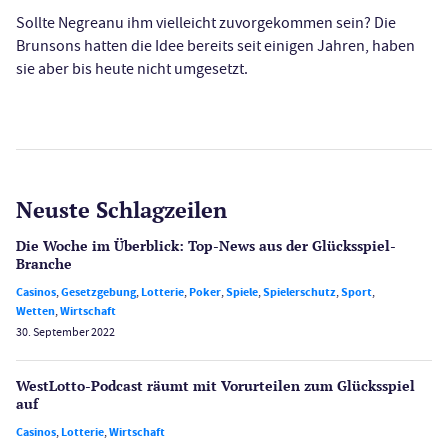
Sollte Negreanu ihm vielleicht zuvorgekommen sein? Die
Brunsons hatten die Idee bereits seit einigen Jahren, haben
sie aber bis heute nicht umgesetzt.
Neuste Schlagzeilen
Die Woche im Überblick: Top-News aus der Glücksspiel-
Branche
Casinos
,
Gesetzgebung
,
Lotterie
,
Poker
,
Spiele
,
Spielerschutz
,
Sport
,
Wetten
,
Wirtschaft
30. September 2022
WestLotto-Podcast räumt mit Vorurteilen zum Glücksspiel
auf
Casinos
,
Lotterie
,
Wirtschaft