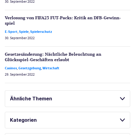
30. September 2022
Verlosung von FIFA23 FUT-Packs: Kritik an DFB-Gewinn­
spiel
E-Sport
,
Spiele
,
Spielerschutz
30. September 2022
Gesetzes­änderung: Nächtliche Beleuch­tung an
Glücksspiel-Geschäften erlaubt
Casinos
,
Gesetzgebung
,
Wirtschaft
29. September 2022
Ähnliche Themen
ONLINE POKER
BESTE ONLINE CASINOS
Kategorien
SPIELAUTOMATEN ONLINE SPIELEN