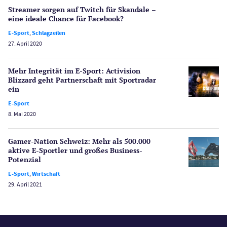
Schlagzeilen
Streamer sorgen auf Twitch für Skandale –
Merkur Casinos
eine ideale Chance für Facebook?
Spiele
E-Sport
,
Schlagzeilen
Spielautomaten
27. April 2020
Spielerschutz
Casino Testberichte
Mehr Integrität im E-Sport: Activision
Blizzard geht Partnerschaft mit Sportradar
ein
Sport
Bonus Ohne Einzahlung
E-Sport
8. Mai 2020
Wetten
Slot Freispiele
Gamer-Nation Schweiz: Mehr als 500.000
Wirtschaft
aktive E-Sportler und großes Business-
Potenzial
E-Sport
,
Wirtschaft
29. April 2021