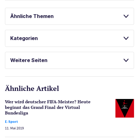
Ähnliche Themen
ONLINE POKER
BESTE ONLINE CASINOS
Kategorien
LAS VEGAS GUIDE
POKER
Casinos
Weitere Seiten
E-Sport
CasinoOnline.de
Ähnliche Artikel
Gesetzgebung
Echtgeld
Wer wird deutscher FIFA-Meister? Heute
Lotterie
beginnt das Grand Final der Virtual
PayPal Casinos
Bundesliga
E-Sport
Poker
11. Mai 2019
Novoline Casinos