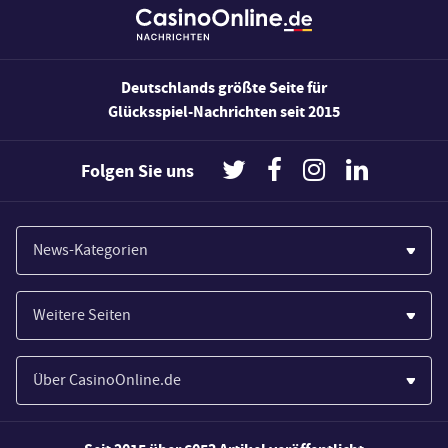
Deutschlands größte Seite für
Glücksspiel-Nachrichten seit 2015
Folgen Sie uns
News-Kategorien
Casinos
Weitere Seiten
Wirtschaft
Paypal Casinos
Spiele
Über CasinoOnline.de
Novoline Casinos
Poker
Über Uns
Merkur Casinos