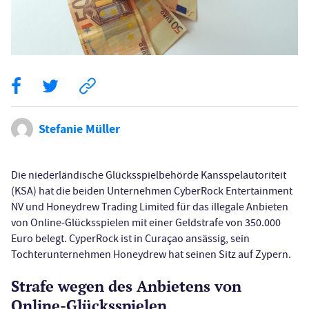
Stefanie Müller
Die niederländische Glücksspielbehörde Kansspelautoriteit
(KSA) hat die beiden Unternehmen CyberRock Entertainment
NV und Honeydrew Trading Limited für das illegale Anbieten
von Online-Glücksspielen mit einer Geldstrafe von 350.000
Euro belegt. CyperRock ist in Curaçao ansässig, sein
Tochterunternehmen Honeydrew hat seinen Sitz auf Zypern.
Strafe wegen des Anbietens von
Online-Glücksspielen