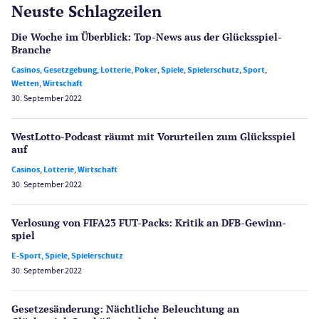
Neuste Schlagzeilen
Die Woche im Überblick: Top-News aus der Glücksspiel-
Branche
Casinos
,
Gesetzgebung
,
Lotterie
,
Poker
,
Spiele
,
Spielerschutz
,
Sport
,
Wetten
,
Wirtschaft
30. September 2022
WestLotto-Podcast räumt mit Vorurteilen zum Glücksspiel
auf
Casinos
,
Lotterie
,
Wirtschaft
30. September 2022
Verlosung von FIFA23 FUT-Packs: Kritik an DFB-Gewinn­
spiel
E-Sport
,
Spiele
,
Spielerschutz
30. September 2022
Gesetzes­änderung: Nächtliche Beleuch­tung an