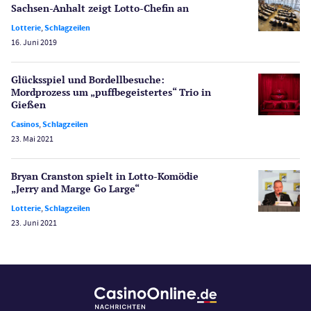
Sachsen-Anhalt zeigt Lotto-Chefin an
Schlagzeilen
Merkur Casinos
Lotterie
,
Schlagzeilen
16. Juni 2019
Spiele
Spielautomaten
Glücksspiel und Bordellbesuche:
Spielerschutz
Mordprozess um „puff­begeistertes“ Trio in
Casino Testberichte
Gießen
Casinos
,
Schlagzeilen
Sport
23. Mai 2021
Bonus Ohne Einzahlung
Wetten
Bryan Cranston spielt in Lotto-Komödie
Slot Freispiele
„Jerry and Marge Go Large“
Wirtschaft
Lotterie
,
Schlagzeilen
23. Juni 2021