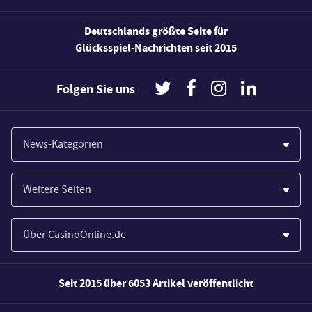
Deutschlands größte Seite für
Glücksspiel-Nachrichten seit 2015
Folgen Sie uns
News-Kategorien
Casinos
Weitere Seiten
Wirtschaft
Paypal Casinos
Spiele
Über CasinoOnline.de
Novoline Casinos
Poker
Über Uns
Merkur Casinos
Seit 2015 über 6053 Artikel veröffentlicht
Sport
Unsere Experten
Spielautomaten