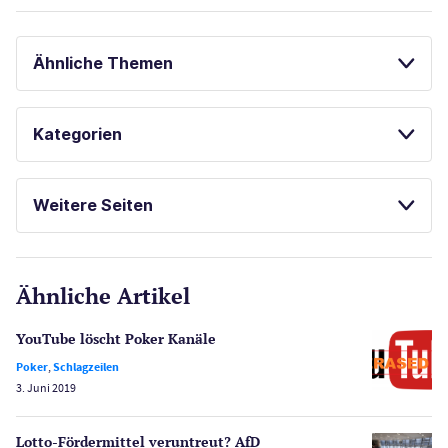
Ähnliche Themen
BESTE ONLINE CASINOS
Kategorien
Casinos
Weitere Seiten
E-Sport
CasinoOnline.de
Ähnliche Artikel
Gesetzgebung
Echtgeld
YouTube löscht Poker Kanäle
Lotterie
Poker
,
Schlagzeilen
PayPal Casinos
3. Juni 2019
Poker
Novoline Casinos
Lotto-Fördermittel veruntreut? AfD