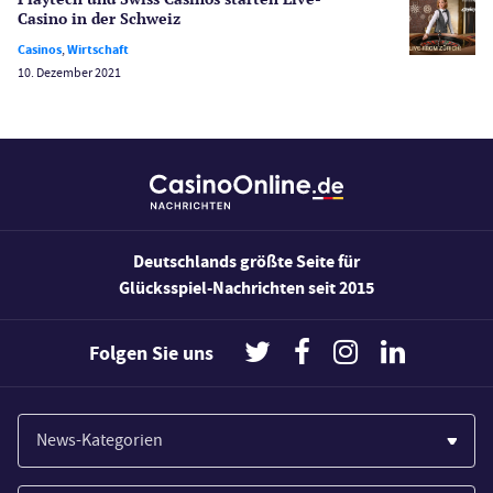
Slot Freispiele
Casino in der Schweiz
Wirtschaft
Casinos
,
Wirtschaft
10. Dezember 2021
Deutschlands größte Seite für
Glücksspiel-Nachrichten seit 2015
Folgen Sie uns
News-Kategorien