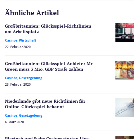
CasinoOnline.de
Ähnliche Artikel
Gesetzgebung
Echtgeld
Großbritannien: Glücksspiel-Richtlinien
Lotterie
am Arbeitsplatz
PayPal Casinos
Casinos
,
Wirtschaft
22. Februar 2020
Poker
Novoline Casinos
Großbritannien: Glücksspiel-Anbieter Mr
Schlagzeilen
Green muss 3 Mio. GBP Strafe zahlen
Merkur Casinos
Casinos
,
Gesetzgebung
Spiele
28. Februar 2020
Spielautomaten
Spielerschutz
Niederlande gibt neue Richtlinien für
Casino Testberichte
Online-Glücksspiel bekannt
Casinos
,
Gesetzgebung
Sport
6. März 2020
Bonus Ohne Einzahlung
Wetten
Playtech und Swiss Casinos starten Live-