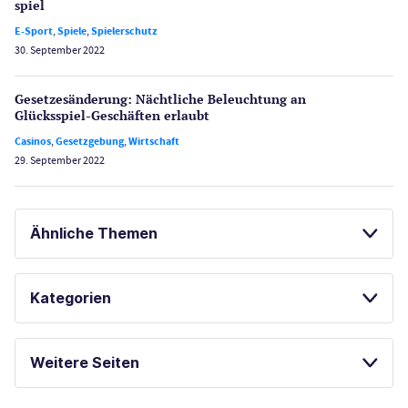
spiel
E-Sport
,
Spiele
,
Spielerschutz
30. September 2022
Gesetzes­änderung: Nächtliche Beleuch­tung an
Glücksspiel-Geschäften erlaubt
Casinos
,
Gesetzgebung
,
Wirtschaft
29. September 2022
Ähnliche Themen
GLÜCKSSPIEL ONLINE
Kategorien
SPIELAUTOMATEN ONLINE SPIELEN
Casinos
MACAU GUIDE
KOSTENLOSE SPIELE
Weitere Seiten
E-Sport