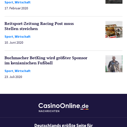
Sport
,
Wirtschaft
Spiele
17. Februar 2020
Spielautomaten
Spielerschutz
Reitsport-Zeitung Racing Post muss
Casino Testberichte
Stellen streichen
Sport
,
Wirtschaft
Sport
10. Juni 2020
Bonus Ohne Einzahlung
Wetten
Buchmacher BetKing wird größter Sponsor
Slot Freispiele
im kenianischen Fußball
Wirtschaft
Sport
,
Wirtschaft
23. Juli 2020
Deutschlands größte Seite für