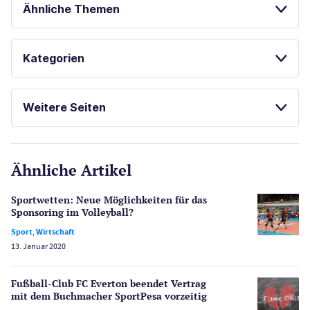
Ähnliche Themen
SPORTWETTEN
Kategorien
SPIELAUTOMATEN ONLINE SPIELEN
Casinos
ONLINE SPORTWETTEN
Weitere Seiten
KOSTENLOSE SPIELE
E-Sport
CasinoOnline.de
Ähnliche Artikel
Gesetzgebung
Echtgeld
Sportwetten: Neue Möglichkeiten für das
Lotterie
Sponsoring im Volleyball?
PayPal Casinos
Sport
,
Wirtschaft
13. Januar 2020
Poker
Novoline Casinos
Fußball-Club FC Everton beendet Vertrag
Schlagzeilen
mit dem Buchmacher SportPesa vorzeitig
Merkur Casinos