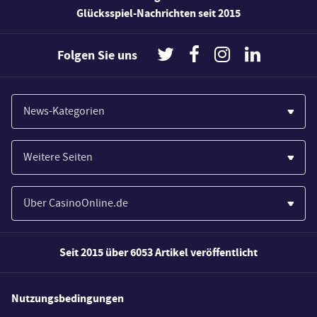
Glücksspiel-Nachrichten seit 2015
Folgen Sie uns
News-Kategorien
Casinos
Weitere Seiten
Wirtschaft
Paypal Casinos
Spiele
Über CasinoOnline.de
Novoline Casinos
Poker
Über Uns
Merkur Casinos
Seit 2015 über 6053 Artikel veröffentlicht
Sport
Unsere Experten
Spielautomaten
Gesetzgebung
Wie wir bewerten
Nutzungsbedingungen
Casino Testberichte
Schlagzeilen