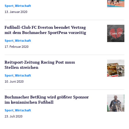
PayPal Casinos
Sport
,
Wirtschaft
13. Januar 2020
Poker
Novoline Casinos
Fußball-Club FC Everton beendet Vertrag
Schlagzeilen
mit dem Buchmacher SportPesa vorzeitig
Merkur Casinos
Sport
,
Wirtschaft
Spiele
17. Februar 2020
Spielautomaten
Spielerschutz
Reitsport-Zeitung Racing Post muss
Casino Testberichte
Stellen streichen
Sport
,
Wirtschaft
Sport
10. Juni 2020
Bonus Ohne Einzahlung
Wetten
Buchmacher BetKing wird größter Sponsor
Slot Freispiele
im kenianischen Fußball
Wirtschaft
Sport
,
Wirtschaft
23. Juli 2020