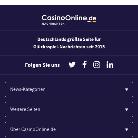
Deutschlands größte Seite für
Glücksspiel-Nachrichten seit 2015
Folgen Sie uns
News-Kategorien
Casinos
Weitere Seiten
Wirtschaft
Paypal Casinos
Spiele
Über CasinoOnline.de
Novoline Casinos