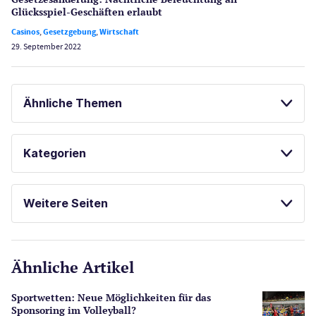
Glücksspiel-Geschäften erlaubt
Casinos
,
Gesetzgebung
,
Wirtschaft
29. September 2022
Ähnliche Themen
SPORTWETTEN
ONLINE SPORTWETTEN
Kategorien
BONUS OHNE EINZAHLUNG
Casinos
Weitere Seiten
E-Sport
CasinoOnline.de
Ähnliche Artikel
Gesetzgebung
Echtgeld
Sportwetten: Neue Möglichkeiten für das
Lotterie
Sponsoring im Volleyball?