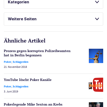
Kategorien
POKER
Casinos
Weitere Seiten
E-Sport
CasinoOnline.de
Ähnliche Artikel
Gesetzgebung
Echtgeld
Prozess gegen korrupten Polizeibeamten
Lotterie
hat in Berlin begonnen
PayPal Casinos
Poker
,
Schlagzeilen
21. November 2018
Poker
Novoline Casinos
YouTube löscht Poker Kanäle
Schlagzeilen
Merkur Casinos
Poker
,
Schlagzeilen
3. Juni 2019
Spiele
Spielautomaten
Pokerlegende Mike Sexton an Krebs