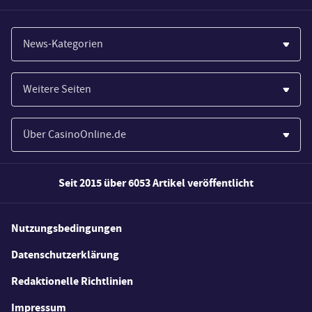
News-Kategorien
Casinos
Weitere Seiten
Wirtschaft
Paypal Casinos
Spiele
Über CasinoOnline.de
Novoline Casinos
Poker
Über Uns
Merkur Casinos
Seit 2015 über 6053 Artikel veröffentlicht
Sport
Unsere Experten
Spielautomaten
Gesetzgebung
Wie wir bewerten
Nutzungsbedingungen
Casino Testberichte
Schlagzeilen
FAQs
Datenschutzerklärung
Casino Bonus Angebote
E-Sport
Redaktionelle Richtlinien
Kostenlose Spiele
Lotterie
Impressum