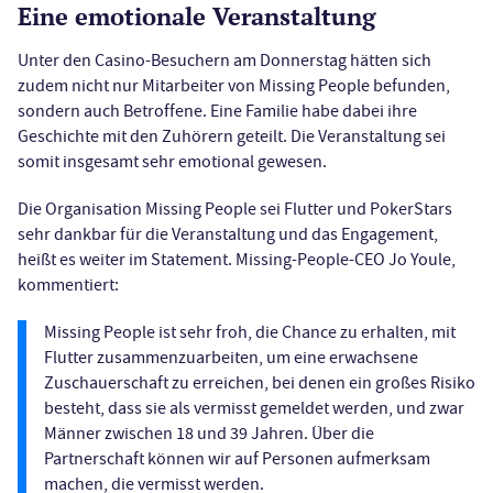
Eine emotionale Veranstaltung
Unter den Casino-Besuchern am Donnerstag hätten sich
zudem nicht nur Mitarbeiter von Missing People befunden,
sondern auch Betroffene. Eine Familie habe dabei ihre
Geschichte mit den Zuhörern geteilt. Die Veranstaltung sei
somit insgesamt sehr emotional gewesen.
Die Organisation Missing People sei Flutter und PokerStars
sehr dankbar für die Veranstaltung und das Engagement,
heißt es weiter im Statement. Missing-People-CEO Jo Youle,
kommentiert:
Missing People ist sehr froh, die Chance zu erhalten, mit
Flutter zusammenzuarbeiten, um eine erwachsene
Zuschauerschaft zu erreichen, bei denen ein großes Risiko
besteht, dass sie als vermisst gemeldet werden, und zwar
Männer zwischen 18 und 39 Jahren. Über die
Partnerschaft können wir auf Personen aufmerksam
machen, die vermisst werden.