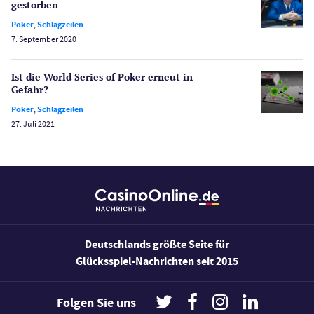
Spielerschutz
gestorben
Casino Testberichte
Poker
,
Schlagzeilen
7. September 2020
Sport
Bonus Ohne Einzahlung
Ist die World Series of Poker erneut in
Wetten
Gefahr?
Slot Freispiele
Poker
,
Schlagzeilen
Wirtschaft
27. Juli 2021
Deutschlands größte Seite für
Glücksspiel-Nachrichten seit 2015
Folgen Sie uns