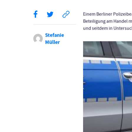
Einem Berliner Polizeib
Beteiligung am Handel m
und seitdem in Untersuc
Stefanie
Müller