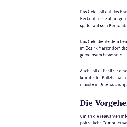
Das Geld soll auf das Ko
Herkunft der Zahlungen z
später auf sein Konto ü
Das Geld diente dem Bea
im Bezirk Mariendorf, di
gemeinsam bewohnte.
Auch soll er Besitzer ei
konnte der Polizist nach
musste in Untersuchungs
Die Vorgehe
Um an die relevanten In
polizeiliche Computersy