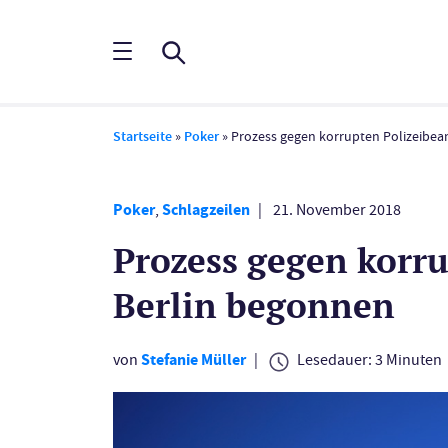
Startseite
»
Poker
»
Prozess gegen korrupten Polizeibea
Poker
Schlagzeilen
,
|
21. November 2018
Prozess gegen korru
Berlin begonnen
Stefanie Müller
von
|
Lesedauer:
3
Minuten