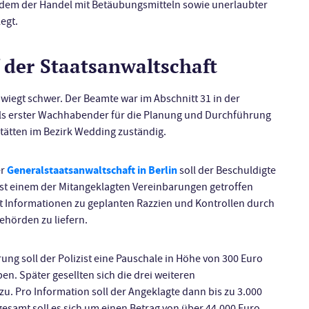
dem der Handel mit Betäubungsmitteln sowie unerlaubter
egt.
 der Staatsanwaltschaft
wiegt schwer. Der Beamte war im Abschnitt 31 in der
als erster Wachhabender für die Planung und Durchführung
tätten im Bezirk Wedding zuständig.
Generalstaatsanwaltschaft in Berlin
er
soll der Beschuldigte
st einem der Mitangeklagten Vereinbarungen getroffen
t Informationen zu geplanten Razzien und Kontrollen durch
behörden zu liefern.
ng soll der Polizist eine Pauschale in Höhe von 300 Euro
en. Später gesellten sich die drei weiteren
zu. Pro Information soll der Angeklagte dann bis zu 3.000
gesamt soll es sich um einen Betrag von über 44.000 Euro