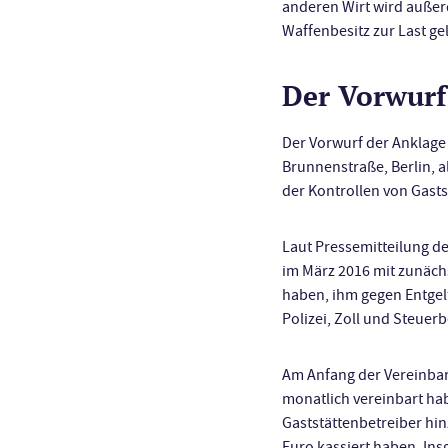
anderen Wirt wird außer
Waffenbesitz zur Last gel
Der Vorwurf
Der Vorwurf der Anklage 
Brunnenstraße, Berlin, 
der Kontrollen von Gasts
Laut Pressemitteilung d
im März 2016 mit zunäch
haben, ihm gegen Entgel
Polizei, Zoll und Steuer
Am Anfang der Vereinbaru
monatlich vereinbart hab
Gaststättenbetreiber hin
Euro kassiert haben. Ins