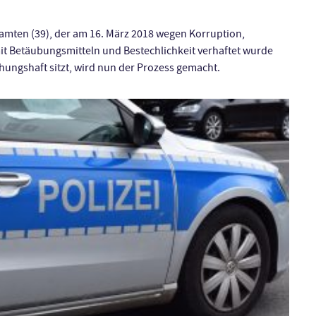
eamten (39), der am 16. März 2018 wegen Korruption,
it Betäubungsmitteln und Bestechlichkeit verhaftet wurde
hungshaft sitzt, wird nun der Prozess gemacht.