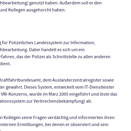
bearbeitung) genutzt haben. Außerdem soll er den
und Kollegen ausgehorcht haben.
 für Polizeiliches Landessystem zur Information,
bearbeitung. Dabei handelt es sich um ein
ahren, das der Polizei als Schnittstelle zu allen anderen
dient.
raftfahrtbundesamt, dem Ausländerzentralregister sowie
r gewährt. Dieses System, entwickelt vom IT-Dienstleister
s VW-Konzerns, wurde im März 2005 eingeführt und löste das
mationssystem zur Verbrechensbekämpfung) ab.
n Kollegen seine Fragen verdächtig und informierten ihren
internen Ermittlungen, bei denen er observiert und sein