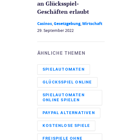
an Glücksspiel-
Geschäften erlaubt
Casinos
,
Gesetzgebung
,
Wirtschaft
29. September 2022
ÄHNLICHE THEMEN
SPIELAUTOMATEN
GLÜCKSSPIEL ONLINE
SPIELAUTOMATEN
ONLINE SPIELEN
PAYPAL ALTERNATIVEN
KOSTENLOSE SPIELE
FREISPIELE OHNE