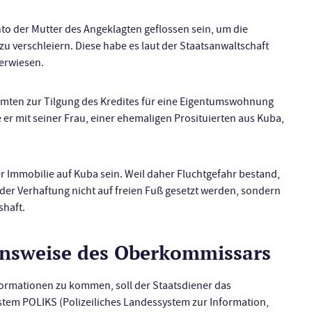
nto der Mutter des Angeklagten geflossen sein, um die
u verschleiern. Diese habe es laut der Staatsanwaltschaft
berwiesen.
mten zur Tilgung des Kredites für eine Eigentumswohnung
e er mit seiner Frau, einer ehemaligen Prosituierten aus Kuba,
ner Immobilie auf Kuba sein. Weil daher Fluchtgefahr bestand,
 der Verhaftung nicht auf freien Fuß gesetzt werden, sondern
haft.
nsweise des Oberkommissars
formationen zu kommen, soll der Staatsdiener das
stem POLIKS (Polizeiliches Landessystem zur Information,