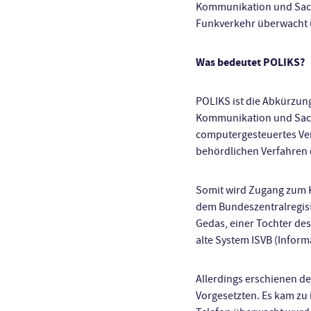
Kommunikation und Sach
Funkverkehr überwacht 
Was bedeutet POLIKS?
POLIKS ist die Abkürzung
Kommunikation und Sach
computergesteuertes Verf
behördlichen Verfahren 
Somit wird Zugang zum K
dem Bundeszentralregiste
Gedas, einer Tochter de
alte System ISVB (Infor
Allerdings erschienen de
Vorgesetzten. Es kam zu 