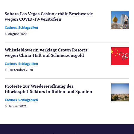
Schlagzeilen
Sahara Las Vegas Casino erhält Beschwerde
Merkur Casinos
wegen COVID-19-Verstößen
Spiele
Casinos
,
Schlagzeilen
Spielautomaten
6. August 2020
Spielerschutz
Casino Testberichte
Whistleblowerin verklagt Crown Resorts
wegen China-Haft auf Schmerzensgeld
Sport
Casinos
,
Schlagzeilen
Bonus Ohne Einzahlung
15. Dezember 2020
Wetten
Slot Freispiele
Proteste zur Wiedereröffnung des
Glücksspiel-Sektors in Italien und Spanien
Wirtschaft
Casinos
,
Schlagzeilen
6. Januar 2021