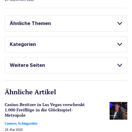
Ähnliche Themen
LAS VEGAS GUIDE
Kategorien
Casinos
Weitere Seiten
E-Sport
CasinoOnline.de
Ähnliche Artikel
Gesetzgebung
Echtgeld
Casino-Besitzer in Las Vegas verschenkt
Lotterie
1.000 Freiflüge in die Glücksspiel-
PayPal Casinos
Metropole
Casinos
,
Schlagzeilen
Poker
28. Mai 2020
Novoline Casinos