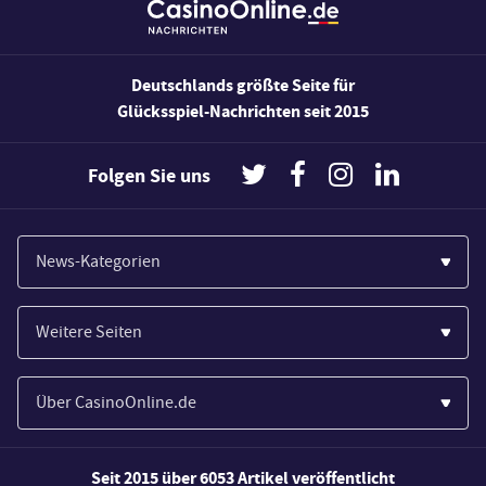
Deutschlands größte Seite für
Glücksspiel-Nachrichten seit 2015
Folgen Sie uns
News-Kategorien
Casinos
Weitere Seiten
Wirtschaft
Paypal Casinos
Spiele
Über CasinoOnline.de
Novoline Casinos
Poker
Über Uns
Merkur Casinos
Seit 2015 über 6053 Artikel veröffentlicht
Sport