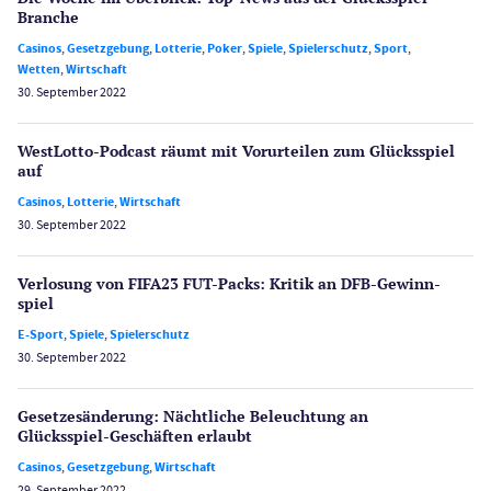
Branche
Casinos
,
Gesetzgebung
,
Lotterie
,
Poker
,
Spiele
,
Spielerschutz
,
Sport
,
Wetten
,
Wirtschaft
30. September 2022
WestLotto-Podcast räumt mit Vorurteilen zum Glücksspiel
auf
Casinos
,
Lotterie
,
Wirtschaft
30. September 2022
Verlosung von FIFA23 FUT-Packs: Kritik an DFB-Gewinn­
spiel
E-Sport
,
Spiele
,
Spielerschutz
30. September 2022
Gesetzes­änderung: Nächtliche Beleuch­tung an
Glücksspiel-Geschäften erlaubt
Casinos
,
Gesetzgebung
,
Wirtschaft
29. September 2022