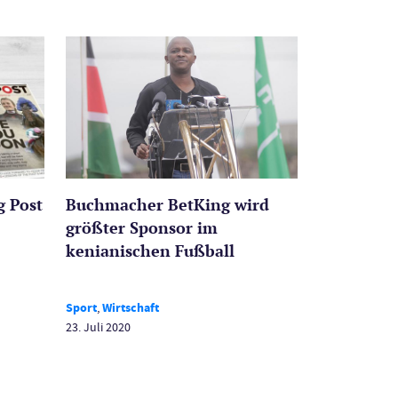
g Post
Buchmacher BetKing wird
größter Sponsor im
kenianischen Fußball
Sport
,
Wirtschaft
23. Juli 2020