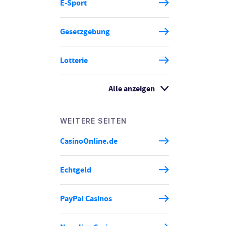
E-Sport
Gesetzgebung
Lotterie
Alle anzeigen
Poker
Schlagzeilen
WEITERE SEITEN
CasinoOnline.de
Spiele
Echtgeld
Spielerschutz
PayPal Casinos
Sport