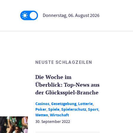
Donnerstag, 06. August 2026
NEUSTE SCHLAGZEILEN
Die Woche im
Überblick: Top-News aus
der Glücksspiel-Branche
Casinos
,
Gesetzgebung
,
Lotterie
,
Poker
,
Spiele
,
Spielerschutz
,
Sport
,
Wetten
,
Wirtschaft
30. September 2022