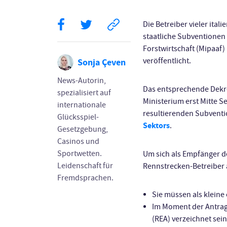
Die Betreiber vieler ita
staatliche Subventionen 
Forstwirtschaft (Mipaaf)
veröffentlicht.
Sonja Çeven
News-Autorin,
Das entsprechende Dekre
spezialisiert auf
Ministerium erst Mitte S
internationale
resultierenden Subventi
Glücksspiel-
Sektors
.
Gesetzgebung,
Casinos und
Sportwetten.
Um sich als Empfänger de
Leidenschaft für
Rennstrecken-Betreiber 
Fremdsprachen.
Sie müssen als kleine
Im Moment der Antrag
(REA) verzeichnet sein