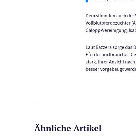
Dem stimmten auch der V
Vollblutpferdezüchter (A
Galopp-Vereinigung, Isab
Laut Bazzera sorge das D
Pferdesportbranche. Di
stark. Ihrer Ansicht nach
besser vorgebeugt werd
Ähnliche Artikel