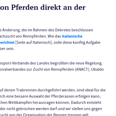
on Pferden direkt an der
e Änderung, die im Rahmen des Dekretes beschlossen
italienische
 Nachzucht von Rennpferden. Wie das
erichtet
[Seite auf Italienisch], solle diese künftig Aufgabe
ber sein.
esport-Verbände des Landes begrüßten die neue Regelung.
ionalverbandes zur Zucht von Rennpferden (ANACT), Ubaldo
uf denen Trabrennen durchgeführt werden, sind ideal für die
rch eine bessere Auswahl der Pferderassen erfolgen kann,
lichen Wettkämpfen herausragen können. Dadurch entsteht
s der nicht gebrochen werden darf und wir stellen uns gegen
zucht von der Organisation der Rennen trennen will.