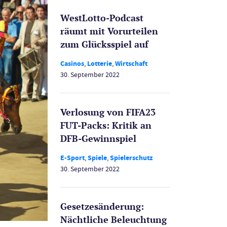
WestLotto-Podcast
räumt mit Vorurteilen
zum Glücksspiel auf
Casinos
,
Lotterie
,
Wirtschaft
30. September 2022
Verlosung von FIFA23
FUT-Packs: Kritik an
DFB-Gewinn­spiel
E-Sport
,
Spiele
,
Spielerschutz
30. September 2022
Gesetzes­änderung:
Nächtliche Beleuch­tung