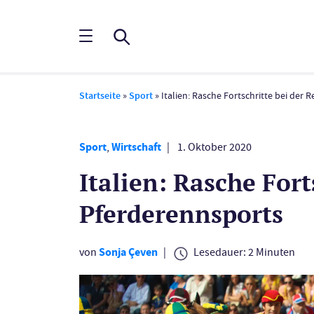
Startseite
»
Sport
»
Italien: Rasche Fortschritte bei der
Sport
Wirtschaft
,
|
1. Oktober 2020
Italien: Rasche Fort
Pferderennsports
Sonja Çeven
von
|
Lesedauer:
2
Minuten