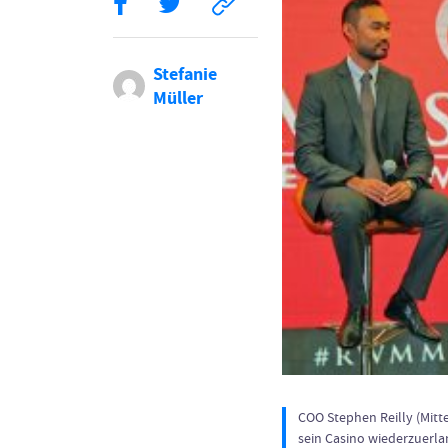
Stefanie
Müller
COO Stephen Reilly (Mitte
sein Casino wiederzuerla