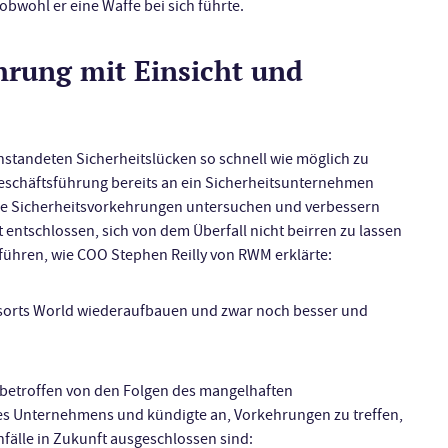
obwohl er eine Waffe bei sich führte.
hrung mit Einsicht und
tandeten Sicherheitslücken so schnell wie möglich zu
 Geschäftsführung bereits an ein Sicherheitsunternehmen
ne Sicherheitsvorkehrungen untersuchen und verbessern
t entschlossen, sich von dem Überfall nicht beirren zu lassen
führen, wie COO Stephen Reilly von RWM erklärte:
sorts World wiederaufbauen und zwar noch besser und
fst betroffen von den Folgen des mangelhaften
es Unternehmens und kündigte an, Vorkehrungen zu treffen,
fälle in Zukunft ausgeschlossen sind: