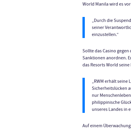
World Manila wird es vor
„Durch die Suspendi
seiner Verantwortlic
einzustellen.“
Sollte das Casino gegen
Sanktionen anordnen. Er
das Resorts World seine 
„RWM erhält seine L
Sicherheitslücken a
nur Menschenleben 
philippinische Glü
unseres Landes in e
Auf einem Überwachungsv