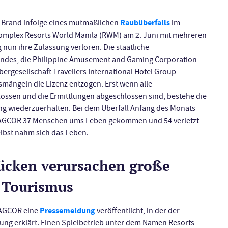
Raubüberfalls
Brand infolge eines mutmaßlichen
im
omplex Resorts World Manila (RWM) am 2. Juni mit mehreren
g nun ihre Zulassung verloren. Die staatliche
andes, die Philippine Amusement and Gaming Corporation
bergesellschaft Travellers International Hotel Group
smängeln die Lizenz entzogen. Erst wenn alle
lossen und die Ermittlungen abgeschlossen sind, bestehe die
ung wiederzuerhalten. Bei dem Überfall Anfang des Monats
PAGCOR 37 Menschen ums Leben gekommen und 54 verletzt
elbst nahm sich das Leben.
lücken verursachen große
 Tourismus
Pressemeldung
PAGCOR eine
veröffentlicht, in der der
ung erklärt. Einen Spielbetrieb unter dem Namen Resorts