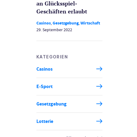
an Glücksspiel-
Geschäften erlaubt
Casinos
,
Gesetzgebung
,
Wirtschaft
29. September 2022
KATEGORIEN
Casinos
E-Sport
Gesetzgebung
Lotterie