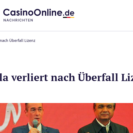
 nach Überfall Lizenz
a verliert nach Überfall L