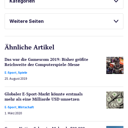
Kategorien
Casinos
Weitere Seiten
E-Sport
CasinoOnline.de
Ähnliche Artikel
Gesetzgebung
Echtgeld
Das war die Gamescom 2019: Bisher größte
Lotterie
Reichweite der Computerspiele-Messe
PayPal Casinos
E-Sport
,
Spiele
25. August 2019
Poker
Novoline Casinos
Globaler E-Sport-Markt könnte erstmals
Schlagzeilen
mehr als eine Milliarde USD umsetzen
Merkur Casinos
E-Sport
,
Wirtschaft
Spiele
1. März 2020
Spielautomaten