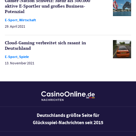
Spielerschutz
Gamer-Nation Schweiz: Mehr als 500.000
Casino Testberichte
aktive E-Sportler und großes Business-
Potenzial
Sport
E-Sport
,
Wirtschaft
Bonus Ohne Einzahlung
29. April 2021
Wetten
Slot Freispiele
Cloud-Gaming verbreitet sich rasant in
Deutschland
Wirtschaft
E-Sport
,
Spiele
13. November 2021
Deutschlands größte Seite für
Glücksspiel-Nachrichten seit 2015