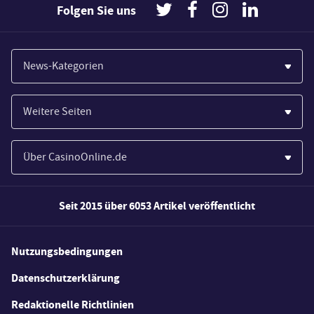
Folgen Sie uns
News-Kategorien
Casinos
Weitere Seiten
Wirtschaft
Paypal Casinos
Spiele
Über CasinoOnline.de
Novoline Casinos
Poker
Über Uns
Merkur Casinos
Seit 2015 über 6053 Artikel veröffentlicht
Sport
Unsere Experten
Spielautomaten
Gesetzgebung
Wie wir bewerten
Nutzungsbedingungen
Casino Testberichte
Schlagzeilen
FAQs
Datenschutzerklärung
Casino Bonus Angebote
E-Sport
Redaktionelle Richtlinien
Kostenlose Spiele