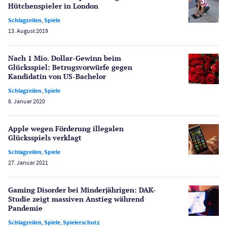
Lotterie
Hütchenspieler in London
PayPal Casinos
Schlagzeilen
,
Spiele
13. August 2019
Poker
Novoline Casinos
Nach 1 Mio. Dollar-Gewinn beim
Schlagzeilen
Glücksspiel: Betrugs­vorwürfe gegen
Merkur Casinos
Kandidatin von US-Bachelor
Spiele
Schlagzeilen
,
Spiele
Spielautomaten
8. Januar 2020
Spielerschutz
Casino Testberichte
Apple wegen Förderung illegalen
Glücksspiels verklagt
Sport
Schlagzeilen
,
Spiele
Bonus Ohne Einzahlung
27. Januar 2021
Wetten
Slot Freispiele
Gaming Disorder bei Minderjährigen: DAK-
Studie zeigt massiven Anstieg während
Wirtschaft
Pandemie
Schlagzeilen
,
Spiele
,
Spielerschutz