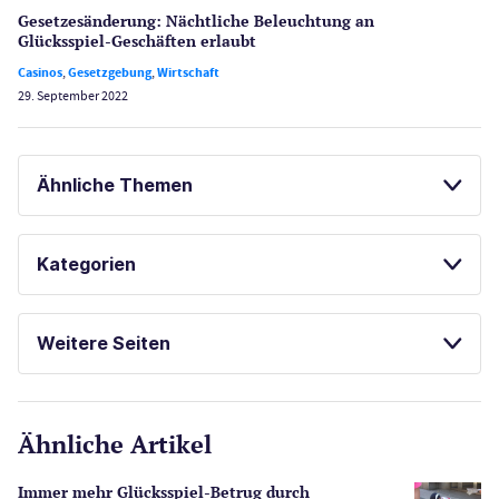
Gesetzes­änderung: Nächtliche Beleuch­tung an
Glücksspiel-Geschäften erlaubt
Casinos
,
Gesetzgebung
,
Wirtschaft
29. September 2022
Ähnliche Themen
SPIELAUTOMATEN ONLINE SPIELEN
Kategorien
KOSTENLOSE SPIELE
Casinos
Weitere Seiten
E-Sport
CasinoOnline.de
Ähnliche Artikel
Gesetzgebung
Echtgeld
Immer mehr Glücksspiel-Betrug durch