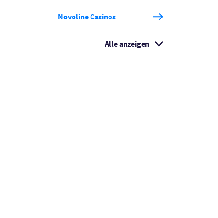
Novoline Casinos
Wetten
Alle anzeigen
Merkur Casinos
Wirtschaft
Spielautomaten
Casino Testberichte
Bonus Ohne Einzahlung
Slot Freispiele