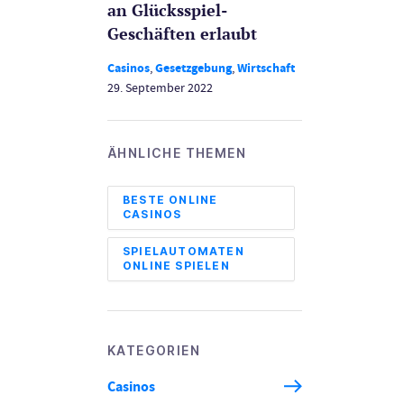
an Glücksspiel-
Geschäften erlaubt
Casinos
,
Gesetzgebung
,
Wirtschaft
29. September 2022
ÄHNLICHE THEMEN
BESTE ONLINE
CASINOS
SPIELAUTOMATEN
ONLINE SPIELEN
KATEGORIEN
Casinos