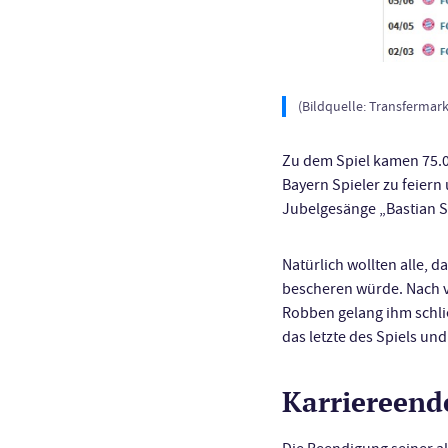
(Bildquelle: Transfermark
Zu dem Spiel kamen 75.0
Bayern Spieler zu feiern
Jubelgesänge „Bastian S
Natürlich wollten alle, 
bescheren würde. Nach v
Robben gelang ihm schli
das letzte des Spiels und
Karriereend