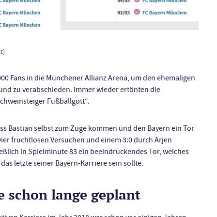
t)
00 Fans in die Münchener Allianz Arena, um den ehemaligen
 und zu verabschieden. Immer wieder ertönten die
chweinsteiger Fußballgott“.
dass Bastian selbst zum Zuge kommen und den Bayern ein Tor
ier fruchtlosen Versuchen und einem 3:0 durch Arjen
eßlich in Spielminute 83 ein beeindruckendes Tor, welches
 das letzte seiner Bayern-Karriere sein sollte.
e schon lange geplant