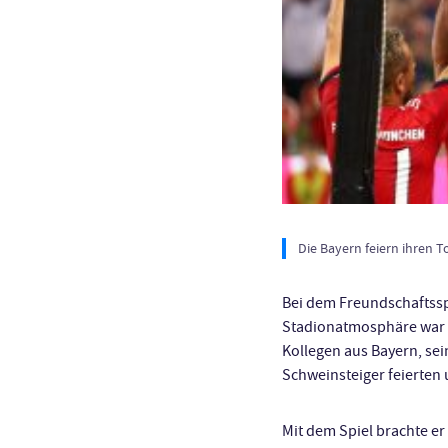
Die Bayern feiern ihren T
Bei dem Freundschaftsspie
Stadionatmosphäre war 
Kollegen aus Bayern, sei
Schweinsteiger feierten 
Mit dem Spiel brachte er