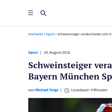
Startseite
»
Sport
»
Schweinsteiger verabschiedet sich 
Sport
|
29. August 2018
Schweinsteiger ver
Bayern München Sp
Michael Voigt
von
|
Lesedauer:
4
Minuten