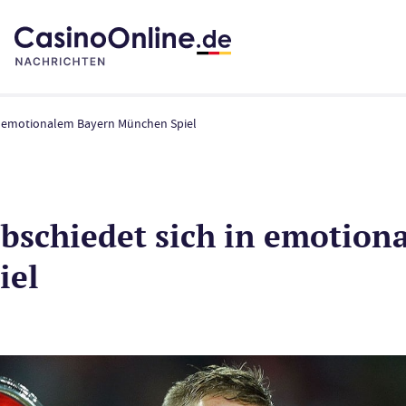
in emotionalem Bayern München Spiel
abschiedet sich in emotion
iel