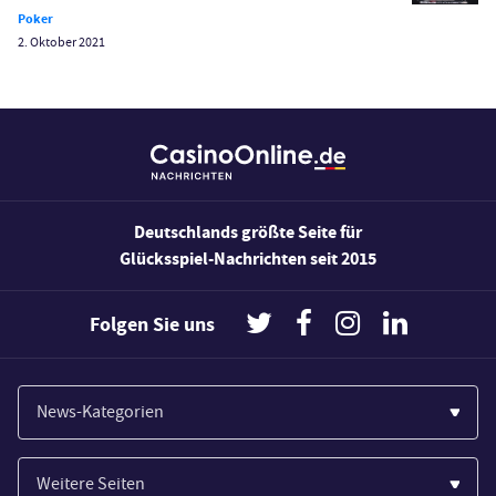
Poker
2. Oktober 2021
Deutschlands größte Seite für
Glücksspiel-Nachrichten seit 2015
Folgen Sie uns
News-Kategorien
Casinos
Weitere Seiten