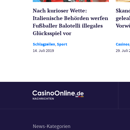
Nach kurioser Wette:
Skand
Italienische Behörden werfen
gelea
Fußballer Balotelli illegales
Vorw
Glücksspiel vor
Schlagzeilen
,
Sport
Casinos
14. Juli 2019
29. Juli
News-Kategorien