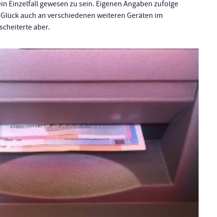
in Einzelfall gewesen zu sein. Eigenen Angaben zufolge
 Glück auch an verschiedenen weiteren Geräten im
scheiterte aber.