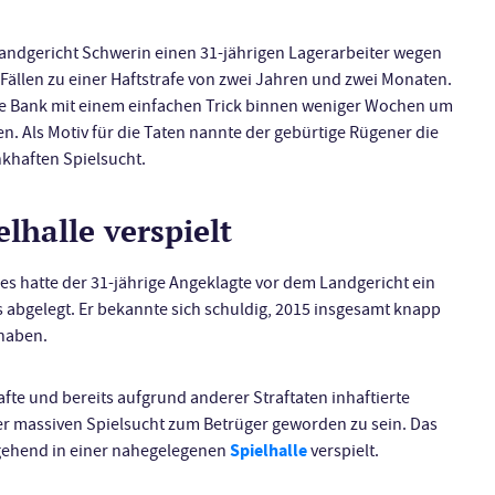
Landgericht Schwerin einen 31-jährigen Lagerarbeiter wegen
Fällen zu einer Haftstrafe von zwei Jahren und zwei Monaten.
ne Bank mit einem einfachen Trick binnen weniger Wochen um
n. Als Motiv für die Taten nannte der gebürtige Rügener die
nkhaften Spielsucht.
elhalle verspielt
s hatte der 31-jährige Angeklagte vor dem Landgericht ein
abgelegt. Er bekannte sich schuldig, 2015 insgesamt knapp
 haben.
afte und bereits aufgrund anderer Straftaten inhaftierte
r massiven Spielsucht zum Betrüger geworden zu sein. Das
Spielhalle
gehend in einer nahegelegenen
verspielt.