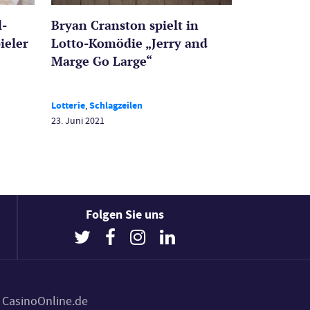
l-
Bryan Cranston spielt in
ieler
Lotto-Komödie „Jerry and
Marge Go Large“
Lotterie
,
Schlagzeilen
23. Juni 2021
Folgen Sie uns
 CasinoOnline.de