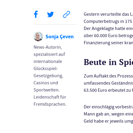
Gestern verurteilte das 
Computerbetrugs in 175 
Der Angeklagte hatte ei
über 60.000 Euro betroge
Sonja Çeven
Finanzierung seiner kra
News-Autorin,
spezialisiert auf
Beute in Spi
internationale
Glücksspiel-
Gesetzgebung,
Zum Auftakt des Prozesse
Casinos und
umfassendes Geständnis 
Sportwetten.
63.500 Euro erbeutet zu
Leidenschaft für
Fremdsprachen.
Der einschlägig vorbestr
Mann gab an, wegen eine
Geld habe er jeweils um