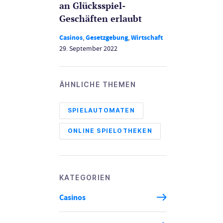
an Glücksspiel-
Geschäften erlaubt
Casinos
,
Gesetzgebung
,
Wirtschaft
29. September 2022
ÄHNLICHE THEMEN
SPIELAUTOMATEN
ONLINE SPIELOTHEKEN
KATEGORIEN
Casinos