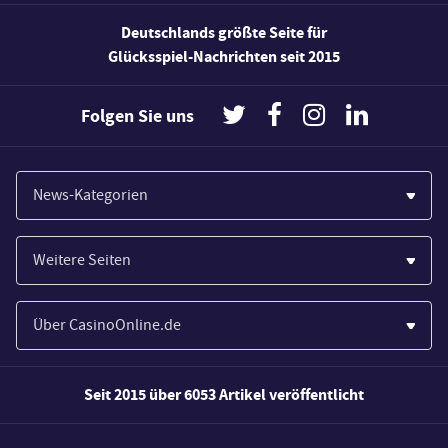
Deutschlands größte Seite für
Glücksspiel-Nachrichten seit 2015
Folgen Sie uns
News-Kategorien
Casinos
Weitere Seiten
Wirtschaft
Paypal Casinos
Spiele
Über CasinoOnline.de
Novoline Casinos
Poker
Über Uns
Merkur Casinos
Seit 2015 über 6053 Artikel veröffentlicht
Sport
Unsere Experten
Spielautomaten
Gesetzgebung