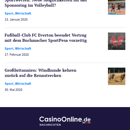
Schlagzeilen
Sponsoring im Volleyball?
Merkur Casinos
Sport
,
Wirtschaft
Spiele
13. Januar 2020
Spielautomaten
Spielerschutz
Fußball-Club FC Everton beendet Vertrag
Casino Testberichte
mit dem Buchmacher SportPesa vorzeitig
Sport
,
Wirtschaft
Sport
17. Februar 2020
Bonus Ohne Einzahlung
Wetten
Großbritannien: Windhunde kehren
Slot Freispiele
zurück auf die Rennstrecken
Wirtschaft
Sport
,
Wirtschaft
30. Mai 2020