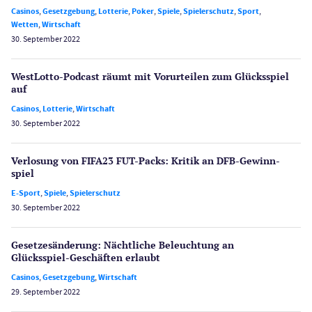
Casinos
,
Gesetzgebung
,
Lotterie
,
Poker
,
Spiele
,
Spielerschutz
,
Sport
,
Wetten
,
Wirtschaft
30. September 2022
WestLotto-Podcast räumt mit Vorurteilen zum Glücksspiel
auf
Casinos
,
Lotterie
,
Wirtschaft
30. September 2022
Verlosung von FIFA23 FUT-Packs: Kritik an DFB-Gewinn­
spiel
E-Sport
,
Spiele
,
Spielerschutz
30. September 2022
Gesetzes­änderung: Nächtliche Beleuch­tung an
Glücksspiel-Geschäften erlaubt
Casinos
,
Gesetzgebung
,
Wirtschaft
29. September 2022