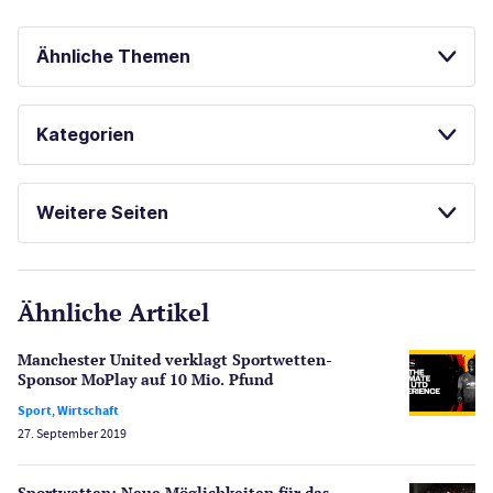
Ähnliche Themen
SPORTWETTEN
Kategorien
SPIELAUTOMATEN ONLINE SPIELEN
Casinos
ONLINE SPORTWETTEN
Weitere Seiten
KOSTENLOSE SPIELE
E-Sport
CasinoOnline.de
BONUS OHNE EINZAHLUNG
Ähnliche Artikel
Gesetzgebung
Echtgeld
Manchester United verklagt Sportwetten-
Lotterie
Sponsor MoPlay auf 10 Mio. Pfund
PayPal Casinos
Sport
,
Wirtschaft
27. September 2019
Poker
Novoline Casinos
Sportwetten: Neue Möglichkeiten für das