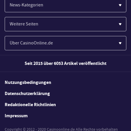
News-Kategorien
Casinos
Weitere Seiten
Wirtschaft
Paypal Casinos
Spiele
Über CasinoOnline.de
Novoline Casinos
Poker
Über Uns
Merkur Casinos
Seit 2015 über 6053 Artikel veröffentlicht
Sport
Unsere Experten
Spielautomaten
Gesetzgebung
Wie wir bewerten
Nutzungsbedingungen
Casino Testberichte
Schlagzeilen
FAQs
Datenschutzerklärung
Casino Bonus Angebote
E-Sport
Redaktionelle Richtlinien
Kostenlose Spiele
Lotterie
Impressum
Spielerschutz
Copyright © 2012 - 2020 Casinoonline.de Alle Rechte vorbehalten