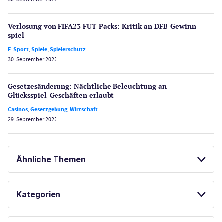
Verlosung von FIFA23 FUT-Packs: Kritik an DFB-Gewinn­
spiel
E-Sport
,
Spiele
,
Spielerschutz
30. September 2022
Gesetzes­änderung: Nächtliche Beleuch­tung an
Glücksspiel-Geschäften erlaubt
Casinos
,
Gesetzgebung
,
Wirtschaft
29. September 2022
Ähnliche Themen
SPORTWETTEN
ONLINE POKER
Kategorien
ONLINE SPORTWETTEN
POKER
Casinos