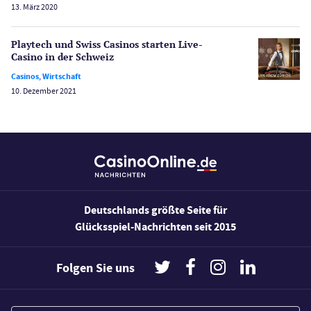
13. März 2020
Bonus Ohne Einzahlung
Wetten
Playtech und Swiss Casinos starten Live-
Slot Freispiele
Casino in der Schweiz
Wirtschaft
Casinos
,
Wirtschaft
10. Dezember 2021
Deutschlands größte Seite für
Glücksspiel-Nachrichten seit 2015
Folgen Sie uns