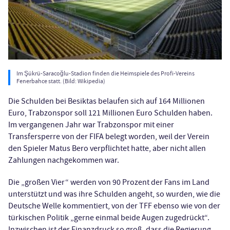
Im Şükrü-Saracoğlu-Stadion finden die Heimspiele des Profi-Vereins
Fenerbahce statt. (Bild: Wikipedia)
Die Schulden bei Besiktas belaufen sich auf 164 Millionen
Euro, Trabzonspor soll 121 Millionen Euro Schulden haben.
Im vergangenen Jahr war Trabzonspor mit einer
Transfersperre von der FIFA belegt worden, weil der Verein
den Spieler Matus Bero verpflichtet hatte, aber nicht allen
Zahlungen nachgekommen war.
Die „großen Vier“ werden von 90 Prozent der Fans im Land
unterstützt und was ihre Schulden angeht, so wurden, wie die
Deutsche Welle kommentiert, von der TFF ebenso wie von der
türkischen Politik „gerne einmal beide Augen zugedrückt“.
Inzwischen ist der Finanzdruck so groß, dass die Regierung