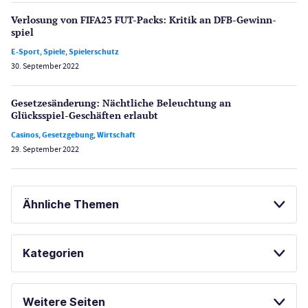
Verlosung von FIFA23 FUT-Packs: Kritik an DFB-Gewinn­
spiel
E-Sport
,
Spiele
,
Spielerschutz
30. September 2022
Gesetzes­änderung: Nächtliche Beleuch­tung an
Glücksspiel-Geschäften erlaubt
Casinos
,
Gesetzgebung
,
Wirtschaft
29. September 2022
Ähnliche Themen
SPORTWETTEN
Kategorien
SPIELAUTOMATEN ONLINE SPIELEN
Casinos
PAYPAL ALTERNATIVEN
Weitere Seiten