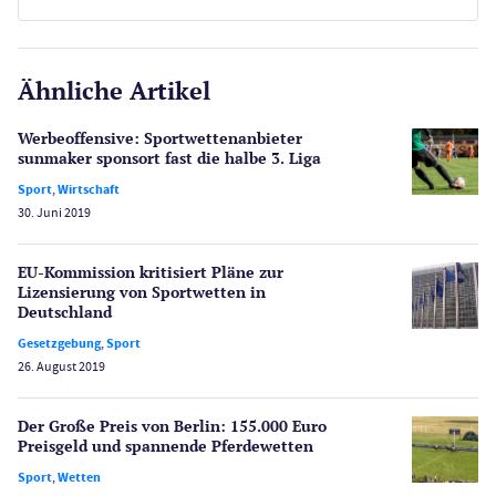
KOSTENLOSE SPIELE
E-Sport
CasinoOnline.de
Ähnliche Artikel
Gesetzgebung
Echtgeld
Werbeoffensive: Sportwettenanbieter
Lotterie
sunmaker sponsort fast die halbe 3. Liga
PayPal Casinos
Sport
,
Wirtschaft
30. Juni 2019
Poker
Novoline Casinos
EU-Kommission kritisiert Pläne zur
Schlagzeilen
Lizensierung von Sportwetten in
Merkur Casinos
Deutschland
Spiele
Gesetzgebung
,
Sport
Spielautomaten
26. August 2019
Spielerschutz
Casino Testberichte
Der Große Preis von Berlin: 155.000 Euro
Preisgeld und spannende Pferdewetten
Sport
Sport
,
Wetten
Bonus Ohne Einzahlung