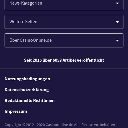
News-Kategorien
Casinos
Weitere Seiten
Wirtschaft
Paypal Casinos
Spiele
Über CasinoOnline.de
Novoline Casinos
Poker
Über Uns
Merkur Casinos
Seit 2015 über 6053 Artikel veröffentlicht
Sport
Unsere Experten
Spielautomaten
Gesetzgebung
Wie wir bewerten
Nutzungsbedingungen
Casino Testberichte
Schlagzeilen
FAQs
Datenschutzerklärung
Casino Bonus Angebote
E-Sport
Redaktionelle Richtlinien
Kostenlose Spiele
Lotterie
Impressum
Spielerschutz
Copyright © 2012 - 2020 Casinoonline.de Alle Rechte vorbehalten