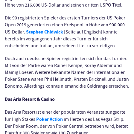
Höhe von 216.000 US-Dollar und seinen dritten USPO Titel.
Die 90 registrierten Spieler des ersten Turniers der US Poker
Open 2019 generierten einen Preispool in Höhe von 900.000
Stephen Chidwick
US-Dollar.
[Seite auf Englisch] konnte
bereits im vergangenen Jahr dieses Turnier für sich
entscheiden und trat an, um seinen Titel zu verteidigen.
Doch auch deutsche Spieler registrierten sich für das Turnier.
Mit von der Partie waren Rainer Kempe, Koray Aldemir und
Mainig Loeser. Weitere bekannte Namen der internationalen
Poker Szene waren Phil Hellmuth, Kristen Bricknell und Justin
Bonomo. Allerdings konnte niemand die Geldränge erreichen.
Das Aria Resort & Casino
Das Aria Resort ist einer der populärsten Veranstaltungsorte
Poker Action
für High Stakes
im Herzen des Las Vegas Strip.
Der Poker Room, der von Poker Central betrieben wird, bietet
Platz für 300 Spieler sowie 100 Zuschauer.