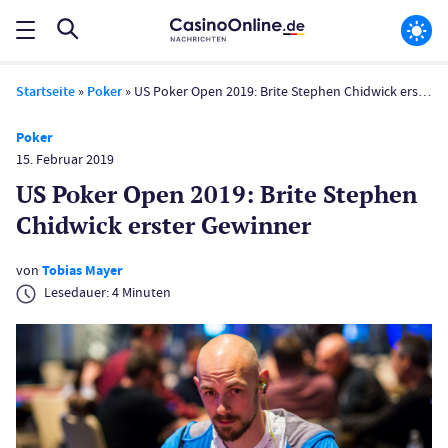
Startseite
»
Poker
»
US Poker Open 2019: Brite Stephen Chidwick erster Gewinner
Poker
15. Februar 2019
US Poker Open 2019: Brite Stephen
Chidwick erster Gewinner
von
Tobias Mayer
Lesedauer:
4
Minuten