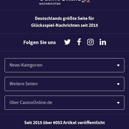
Deutschlands größte Seite für
Glücksspiel-Nachrichten seit 2015
Folgen Sie uns
News-Kategorien
Casinos
Weitere Seiten
Wirtschaft
Paypal Casinos
Spiele
Über CasinoOnline.de
Novoline Casinos
Poker
Über Uns
Merkur Casinos
Seit 2015 über 6053 Artikel veröffentlicht
Sport
Unsere Experten