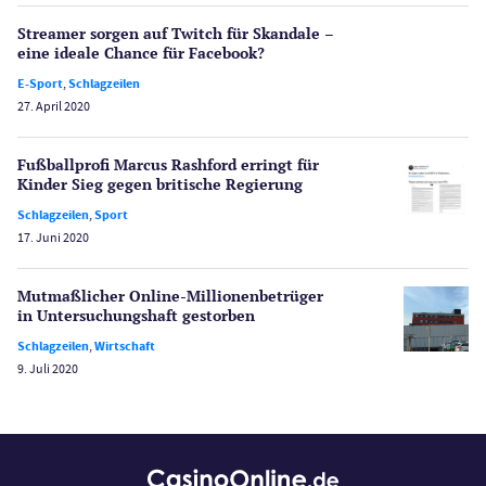
Streamer sorgen auf Twitch für Skandale –
Schlagzeilen
eine ideale Chance für Facebook?
Merkur Casinos
E-Sport
,
Schlagzeilen
Spiele
27. April 2020
Spielautomaten
Spielerschutz
Fußballprofi Marcus Rashford erringt für
Casino Testberichte
Kinder Sieg gegen britische Regierung
Schlagzeilen
,
Sport
Sport
17. Juni 2020
Bonus Ohne Einzahlung
Wetten
Mutmaßlicher Online-Millionen­betrüger
Slot Freispiele
in Untersuchungshaft gestorben
Wirtschaft
Schlagzeilen
,
Wirtschaft
9. Juli 2020