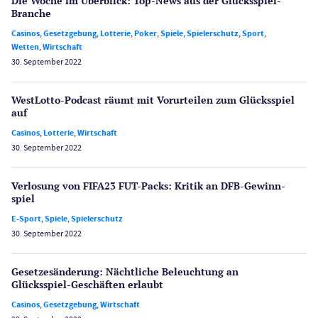
Die Woche im Überblick: Top-News aus der Glücksspiel-
Branche
Casinos
,
Gesetzgebung
,
Lotterie
,
Poker
,
Spiele
,
Spielerschutz
,
Sport
,
Wetten
,
Wirtschaft
30. September 2022
WestLotto-Podcast räumt mit Vorurteilen zum Glücksspiel
auf
Casinos
,
Lotterie
,
Wirtschaft
30. September 2022
Verlosung von FIFA23 FUT-Packs: Kritik an DFB-Gewinn­
spiel
E-Sport
,
Spiele
,
Spielerschutz
30. September 2022
Gesetzes­änderung: Nächtliche Beleuch­tung an
Glücksspiel-Geschäften erlaubt
Casinos
,
Gesetzgebung
,
Wirtschaft