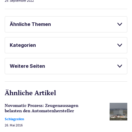
29. September 2022
Ähnliche Themen
CHERRY CASINO TEST
POKER
Kategorien
Casinos
Weitere Seiten
E-Sport
CasinoOnline.de
Ähnliche Artikel
Gesetzgebung
Echtgeld
Novomatic Prozess: Zeugenaussagen
Lotterie
belasten den Automatenhersteller
PayPal Casinos
Schlagzeilen
26. Mai 2016
Poker
Novoline Casinos