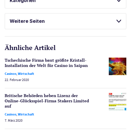
Kategorien
ONLINE SPIELOTHEKEN
Casinos
Weitere Seiten
E-Sport
CasinoOnline.de
Ähnliche Artikel
Gesetzgebung
Echtgeld
Tschechische Firma baut größte Kristall-
Lotterie
Installation der Welt für Casino in Saipan
PayPal Casinos
Casinos
,
Wirtschaft
22. Februar 2020
Poker
Novoline Casinos
Britische Behörden heben Lizenz der
Schlagzeilen
Online-Glücksspiel-Firma Stakers Limited
Merkur Casinos
auf
Spiele
Casinos
,
Wirtschaft
Spielautomaten
7. März 2020
Spielerschutz