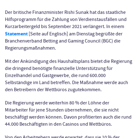
Der britische Finanzminister Rishi Sunak hat das staatliche
Hilfsprogramm für die Zahlung von Verdienstausfällen und
Kurzarbeitergeld bis September 2021 verlängert. In einem
Statement
[Seite auf Englisch] am Dienstag begrüßte der
Branchenverband Betting and Gaming Council (BGC) die
Regierungsmaßnahmen.
Mit der Ankündigung des Haushaltsplans bietet die Regierung
die dringend benötigte finanzielle Unterstützung für
Einzelhandel und Gastgewerbe, die rund 600.000
Selbständige im Land betreffen. Die Maßnahme werde auch
den Betreibern der Wettbüros zugutekommen.
Die Regierung werde weiterhin 80 % der Löhne der
Mitarbeiter für jene Stunden übernehmen, die sie nicht
beschäftigt werden können. Davon profitierten auch die rund
44.000 Beschäftigten in den Casinos und Wettbüros.
Von den Arbeitgebern werde erwartet, dass sie 10 % der