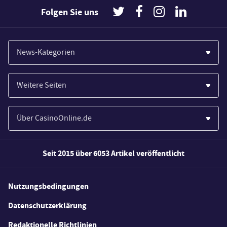
Folgen Sie uns
News-Kategorien
Casinos
Weitere Seiten
Wirtschaft
Paypal Casinos
Spiele
Über CasinoOnline.de
Novoline Casinos
Poker
Über Uns
Merkur Casinos
Seit 2015 über 6053 Artikel veröffentlicht
Sport
Unsere Experten
Spielautomaten
Gesetzgebung
Wie wir bewerten
Nutzungsbedingungen
Casino Testberichte
Schlagzeilen
FAQs
Datenschutzerklärung
Casino Bonus Angebote
E-Sport
Redaktionelle Richtlinien