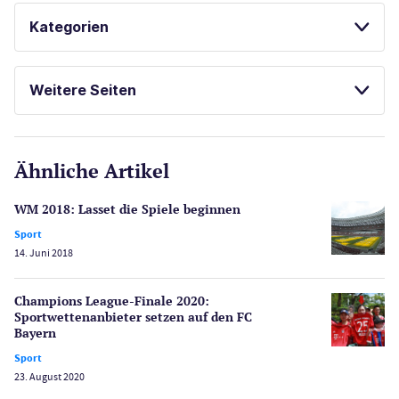
BESTE ONLINE CASINOS
Kategorien
Casinos
Weitere Seiten
E-Sport
CasinoOnline.de
Ähnliche Artikel
Gesetzgebung
Echtgeld
WM 2018: Lasset die Spiele beginnen
Lotterie
Sport
PayPal Casinos
14. Juni 2018
Poker
Novoline Casinos
Champions League-Finale 2020:
Sportwetten­anbieter setzen auf den FC
Schlagzeilen
Bayern
Merkur Casinos
Sport
Spiele
23. August 2020
Spielautomaten