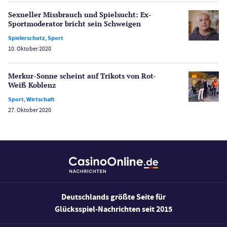
Spielerschutz
Sexueller Missbrauch und Spielsucht: Ex-
Casino Testberichte
Sportmoderator bricht sein Schweigen
Spielerschutz
,
Sport
Sport
10. Oktober 2020
Bonus Ohne Einzahlung
Wetten
Merkur-Sonne scheint auf Trikots von Rot-
Slot Freispiele
Weiß Koblenz
Wirtschaft
Sport
,
Wirtschaft
27. Oktober 2020
Deutschlands größte Seite für
Glücksspiel-Nachrichten seit 2015