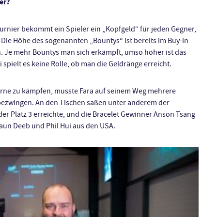
er?
urnier bekommt ein Spieler ein „Kopfgeld“ für jeden Gegner,
 Die Höhe des sogenannten „Bountys“ ist bereits im Buy-in
n. Je mehr Bountys man sich erkämpft, umso höher ist das
 spielt es keine Rolle, ob man die Geldränge erreicht.
orne zu kämpfen, musste Fara auf seinem Weg mehrere
ezwingen. An den Tischen saßen unter anderem der
er Platz 3 erreichte, und die Bracelet Gewinner Anson Tsang
un Deeb und Phil Hui aus den USA.