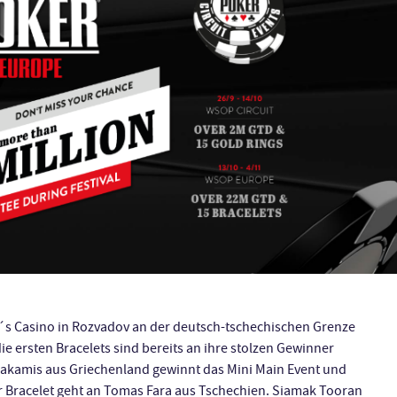
s Casino in Rozvadov an der deutsch-tschechischen Grenze
ie ersten Bracelets sind bereits an ihre stolzen Gewinner
akamis aus Griechenland gewinnt das Mini Main Event und
 Bracelet geht an Tomas Fara aus Tschechien. Siamak Tooran