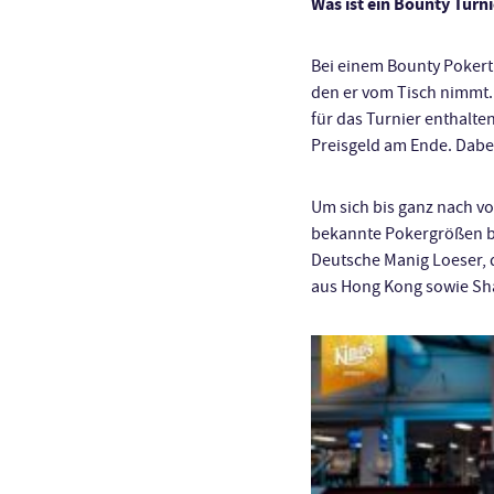
Was ist ein Bounty Turni
Bei einem Bounty Pokert
den er vom Tisch nimmt.
für das Turnier enthalte
Preisgeld am Ende. Dabei
Um sich bis ganz nach v
bekannte Pokergrößen b
Deutsche Manig Loeser, d
aus Hong Kong sowie Sha