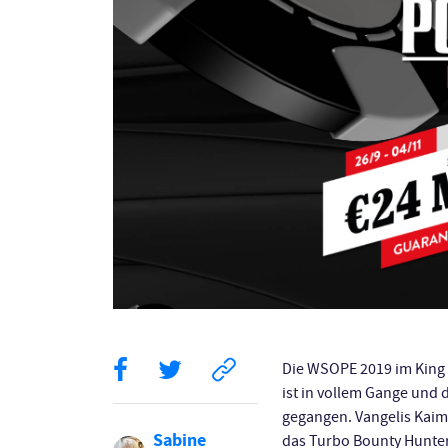
Die WSOPE 2019 im King´
ist in vollem Gange und d
gegangen. Vangelis Kaim
Sabine
das Turbo Bounty Hunter