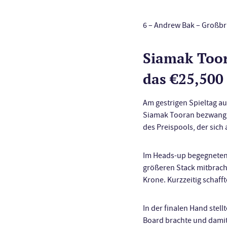
6 – Andrew Bak – Großbr
Siamak Toor
das €25,500
Am gestrigen Spieltag a
Siamak Tooran bezwang 1
des Preispools, der sich 
Im Heads-up begegneten 
größeren Stack mitbrach
Krone. Kurzzeitig schaff
In der finalen Hand stell
Board brachte
und damit