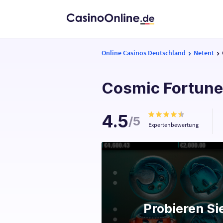
Online Casinos Deutschland
Netent
Cosmic Fortune
4.5
/5
Expertenbewertung
Probieren Sie