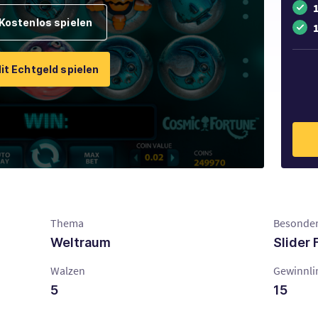
Kostenlos spielen
it Echtgeld spielen
Thema
Besonder
Weltraum
Slider 
Walzen
Gewinnli
5
15