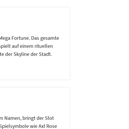
ei Mega Fortune. Das gesamte
pielt auf einem rituellen
e der Skyline der Stadt.
m Namen, bringt der Slot
 Spielsymbole wie Axl Rose