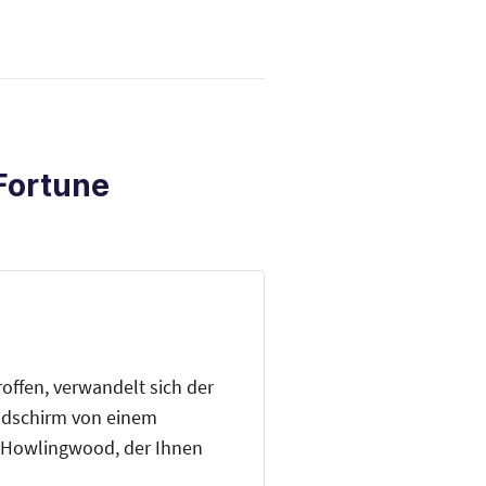
 Fortune
offen, verwandelt sich der
ildschirm von einem
n Howlingwood, der Ihnen