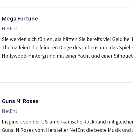
Mega Fortune
NetEnt
Sie werden sich fühlen, als hätten Sie bereits viel Geld b
Thema feiert die feineren Dinge des Lebens und das Spiel s
Hollywood-Hintergrund mit einer Yacht und einer Silhouett
Guns N‘ Roses
NetEnt
Inspiriert von der US-amerikanische Rockband mit gleiche
Guns‘ N Roses vom Hersteller NetEnt die beste Musik und