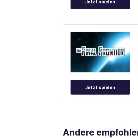
Jetzt spielen
Jetzt spielen
Andere empfohlen