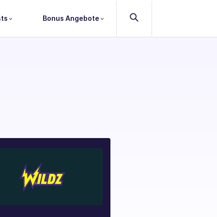
sts
Bonus Angebote