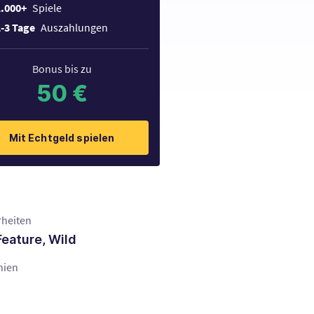
1.000+
Spiele
1-3 Tage
Auszahlungen
Bonus bis zu
50 €
Mit Echtgeld spielen
heiten
Feature, Wild
nien