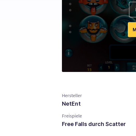
M
Hersteller
NetEnt
Freispiele
Free Falls durch Scatter