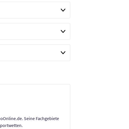
inoOnline.de. Seine Fachgebiete
Sportwetten.