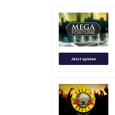
Jetzt spielen