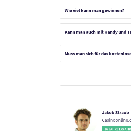
Wie viel kann man gewinnen?
Kann man auch mit Handy und Ta
Muss man sich für das kostenlose
Jakob Straub
Casinoonline.
16 JAHRE ERFAH