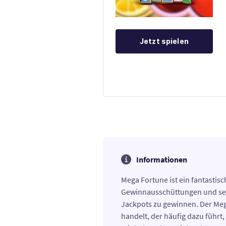
Jetzt spielen
Informationen
Mega Fortune ist ein fantastis
Gewinnausschüttungen und sein
Jackpots zu gewinnen. Der Mega
handelt, der häufig dazu führt