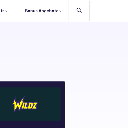
sts
Bonus Angebote