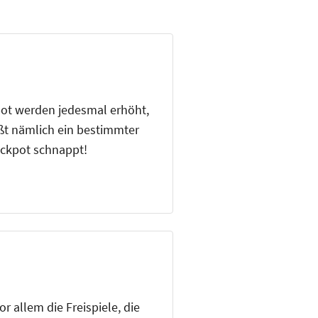
pot werden jedesmal erhöht,
ießt nämlich ein bestimmter
Jackpot schnappt!
r allem die Freispiele, die