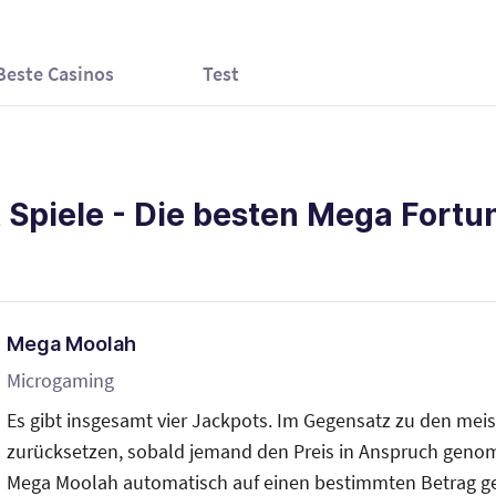
Beste Casinos
Test
 Spiele - Die besten Mega Fortu
Mega Moolah
Microgaming
Es gibt insgesamt vier Jackpots. Im Gegensatz zu den meist
zurücksetzen, sobald jemand den Preis in Anspruch genom
Mega Moolah automatisch auf einen bestimmten Betrag ge