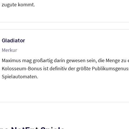
zugute kommt.
Gladiator
Merkur
Maximus mag großartig darin gewesen sein, die Menge zu e
Kolosseum-Bonus ist definitiv der größte Publikumsgenus
Spielautomaten.