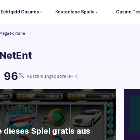
Echtgeld Casinos
Kostenlose Spiele
Casino Te
Mega Fortune
 NetEnt
96
%
Auszahlungsquote (RTP)
 dieses Spiel gratis aus