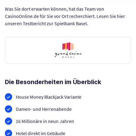
Was Sie dort erwarten können, hat das Team von
CasinoOnline.de für Sie vor Ort recherchiert. Lesen Sie hier
unseren Testbericht zur Spielbank Basel.
Die Besonderheiten im Überblick
House Money Blackjack Variante
Damen- und Herrenabende
16 Millionäre in neun Jahren
Hotel direkt im Gebäude