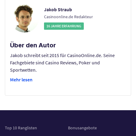
Jakob Straub
Casinoonline.de Redakteur
16 JAHRE ERFAHRUNG
Über den Autor
Jakob schreibt seit 2015 für CasinoOnline.de. Seine
Fachgebiete sind Casino Reviews, Poker und
Sportwetten.
Mehr lesen
Top 10 Ranglisten
Bonusangebote