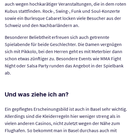
auch wegen hochkarätiger Veranstaltungen, die in dem roten
Kubus stattfinden. Rock-, Swing-, Funk und Soul-Konzerte
sowie ein Burlesque Cabaret locken viele Besucher aus der
Schweiz und den Nachbarländern an.
Besonderer Beliebtheit erfreuen sich auch getrennte
Spielabende für beide Geschlechter. Die Damen vergnügen
sich mit Pikkolo, bei den Herren geht es mit Meterbier dann
schon etwas zünftiger zu. Besondere Events wie MMA Fight
Night oder Salsa Party runden das Angebot in der Spielbank
ab.
Und was ziehe ich an?
Ein gepflegtes Erscheinungsbild ist auch in Basel sehr wichtig.
Allerdings sind die Kleiderregeln hier weniger streng als in
vielen anderen Casinos, nicht zuletzt wegen der Nähe zum
Flughafen. So bekommt man in Basel durchaus auch mit