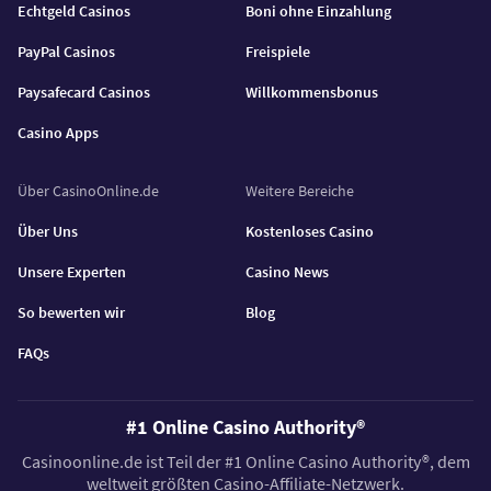
Echtgeld Casinos
Boni ohne Einzahlung
PayPal Casinos
Freispiele
Paysafecard Casinos
Willkommensbonus
Casino Apps
Über CasinoOnline.de
Weitere Bereiche
Über Uns
Kostenloses Casino
Unsere Experten
Casino News
So bewerten wir
Blog
FAQs
#1 Online Casino Authority®
Casinoonline.de ist Teil der #1 Online Casino Authority®, dem
weltweit größten Casino-Affiliate-Netzwerk.