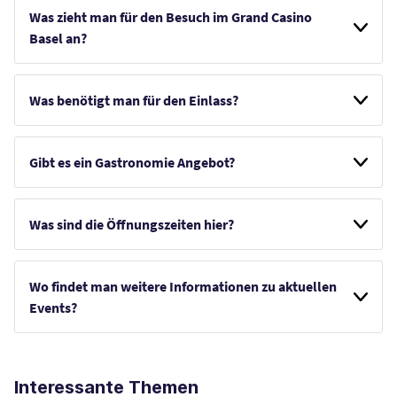
Was zieht man für den Besuch im Grand Casino
Basel an?
Was benötigt man für den Einlass?
Gibt es ein Gastronomie Angebot?
Was sind die Öffnungszeiten hier?
Wo findet man weitere Informationen zu aktuellen
Events?
Interessante Themen