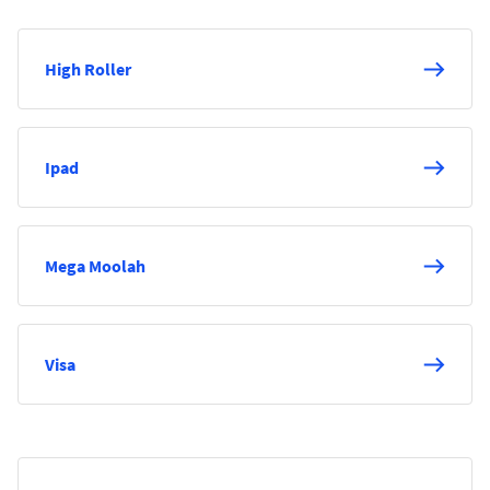
High Roller
Ipad
Mega Moolah
Visa