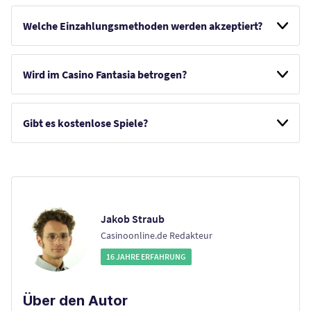
Welche Einzahlungsmethoden werden akzeptiert?
Wird im Casino Fantasia betrogen?
Gibt es kostenlose Spiele?
Jakob Straub
Casinoonline.de Redakteur
16 JAHRE ERFAHRUNG
Über den Autor