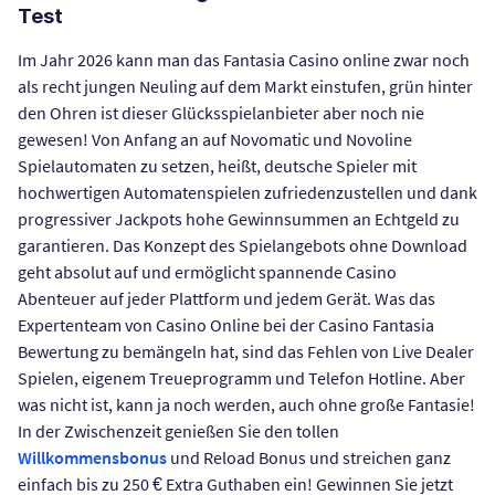
Test
Im Jahr 2026 kann man das Fantasia Casino online zwar noch
als recht jungen Neuling auf dem Markt einstufen, grün hinter
den Ohren ist dieser Glücksspielanbieter aber noch nie
gewesen! Von Anfang an auf Novomatic und Novoline
Spielautomaten zu setzen, heißt, deutsche Spieler mit
hochwertigen Automatenspielen zufriedenzustellen und dank
progressiver Jackpots hohe Gewinnsummen an Echtgeld zu
garantieren. Das Konzept des Spielangebots ohne Download
geht absolut auf und ermöglicht spannende Casino
Abenteuer auf jeder Plattform und jedem Gerät. Was das
Expertenteam von Casino Online bei der Casino Fantasia
Bewertung zu bemängeln hat, sind das Fehlen von Live Dealer
Spielen, eigenem Treueprogramm und Telefon Hotline. Aber
was nicht ist, kann ja noch werden, auch ohne große Fantasie!
In der Zwischenzeit genießen Sie den tollen
Willkommensbonus
und Reload Bonus und streichen ganz
einfach bis zu 250 € Extra Guthaben ein! Gewinnen Sie jetzt