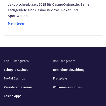
Jakob schreibt seit 2015 für CasinoOnline.de. Seine
Fachgebiete sind Casino Reviews, Poker und
Sportwetten.
Mehr lesen
Top 10 Ranglisten
Bonusangebote
Echtgeld Casinos
Boni ohne Einzahlung
PayPal Casinos
Freispiele
Paysafecard Casinos
Willkommensbonus
Casino Apps