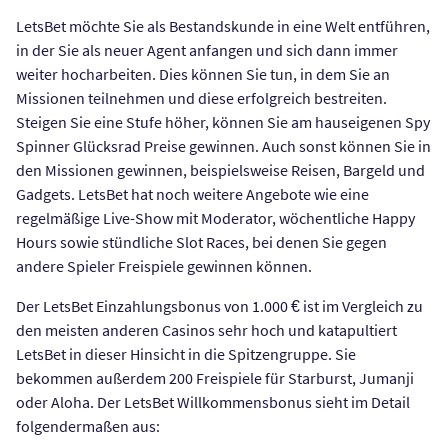
LetsBet möchte Sie als Bestandskunde in eine Welt entführen,
in der Sie als neuer Agent anfangen und sich dann immer
weiter hocharbeiten. Dies können Sie tun, in dem Sie an
Missionen teilnehmen und diese erfolgreich bestreiten.
Steigen Sie eine Stufe höher, können Sie am hauseigenen Spy
Spinner Glücksrad Preise gewinnen. Auch sonst können Sie in
den Missionen gewinnen, beispielsweise Reisen, Bargeld und
Gadgets. LetsBet hat noch weitere Angebote wie eine
regelmäßige Live-Show mit Moderator, wöchentliche Happy
Hours sowie stündliche Slot Races, bei denen Sie gegen
andere Spieler Freispiele gewinnen können.
Der LetsBet Einzahlungsbonus von 1.000 € ist im Vergleich zu
den meisten anderen Casinos sehr hoch und katapultiert
LetsBet in dieser Hinsicht in die Spitzengruppe. Sie
bekommen außerdem 200 Freispiele für Starburst, Jumanji
oder Aloha. Der LetsBet Willkommensbonus sieht im Detail
folgendermaßen aus: