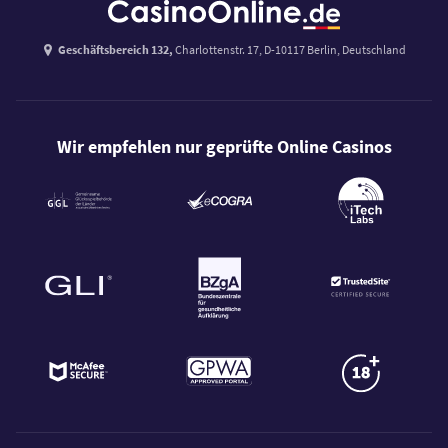
Geschäftsbereich 132,
Charlottenstr. 17, D-10117 Berlin, Deutschland
Wir empfehlen nur geprüfte Online Casinos