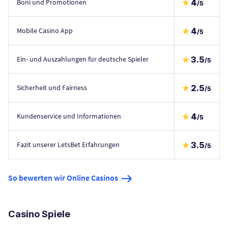
4
Boni und Promotionen
/5
4
Mobile Casino App
/5
3.5
Ein- und Auszahlungen für deutsche Spieler
/5
2.5
Sicherheit und Fairness
/5
4
Kundenservice und Informationen
/5
3.5
Fazit unserer LetsBet Erfahrungen
/5
So bewerten wir Online Casinos
Casino Spiele