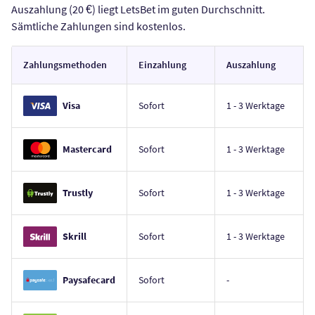
Auszahlung (20 €) liegt LetsBet im guten Durchschnitt.
Sämtliche Zahlungen sind kostenlos.
Zahlungsmethoden
Einzahlung
Auszahlung
Visa
Sofort
1 - 3 Werktage
Mastercard
Sofort
1 - 3 Werktage
Trustly
Sofort
1 - 3 Werktage
Skrill
Sofort
1 - 3 Werktage
Paysafecard
Sofort
-