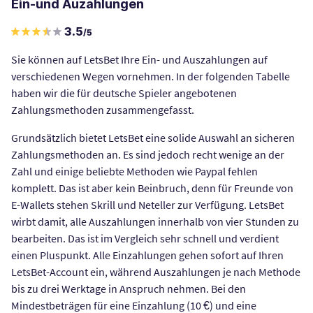
Ein-und Auzahlungen
3.5
/5
Sie können auf LetsBet Ihre Ein- und Auszahlungen auf
verschiedenen Wegen vornehmen. In der folgenden Tabelle
haben wir die für deutsche Spieler angebotenen
Zahlungsmethoden zusammengefasst.
Grundsätzlich bietet LetsBet eine solide Auswahl an sicheren
Zahlungsmethoden an. Es sind jedoch recht wenige an der
Zahl und einige beliebte Methoden wie Paypal fehlen
komplett. Das ist aber kein Beinbruch, denn für Freunde von
E-Wallets stehen Skrill und Neteller zur Verfügung. LetsBet
wirbt damit, alle Auszahlungen innerhalb von vier Stunden zu
bearbeiten. Das ist im Vergleich sehr schnell und verdient
einen Pluspunkt. Alle Einzahlungen gehen sofort auf Ihren
LetsBet-Account ein, während Auszahlungen je nach Methode
bis zu drei Werktage in Anspruch nehmen. Bei den
Mindestbeträgen für eine Einzahlung (10 €) und eine