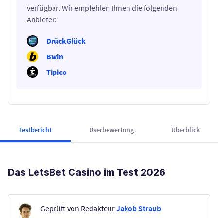
verfügbar. Wir empfehlen Ihnen die folgenden
Anbieter:
DrückGlück
Bwin
Tipico
Testbericht
Userbewertung
Überblick
Das LetsBet Casino im Test 2026
Geprüft von Redakteur
Jakob Straub