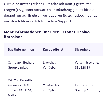
auch eine umfangreiche Hilfeseite mit häufig gestellten
Fragen (FAQ) samt Antworten. Punktabzug gibt es für die
derzeit nur auf Englisch verfügbaren Nutzungsbedingungen
und den fehlenden telefonischen Support.
Mehr Informationen über den LetsBet Casino
Betreiber
Das Unternehmen
Kundendienst
Sicherheit
Company: Bethard
Live chat:
Verschlüsselung:
Group Limited
Verfügbar
SSL 128 Bit
Ort: Triq Paceville
Avenue Nr. 6, St
Telefon: Nicht
Licenz: Malta
Julians STJ 3106,
verfügbar
Gaming Authority
Malta