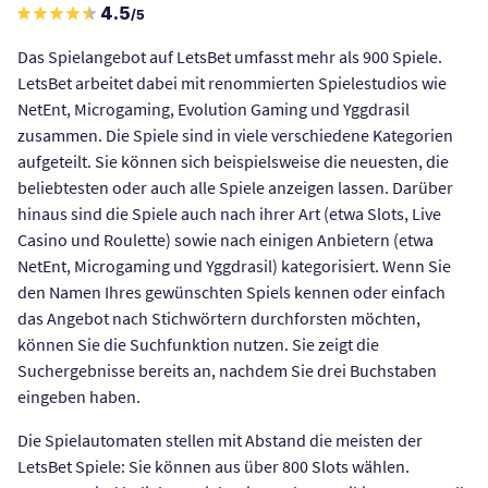
4.5
/5
Das Spielangebot auf LetsBet umfasst mehr als 900 Spiele.
LetsBet arbeitet dabei mit renommierten Spielestudios wie
NetEnt, Microgaming, Evolution Gaming und Yggdrasil
zusammen. Die Spiele sind in viele verschiedene Kategorien
aufgeteilt. Sie können sich beispielsweise die neuesten, die
beliebtesten oder auch alle Spiele anzeigen lassen. Darüber
hinaus sind die Spiele auch nach ihrer Art (etwa Slots, Live
Casino und Roulette) sowie nach einigen Anbietern (etwa
NetEnt, Microgaming und Yggdrasil) kategorisiert. Wenn Sie
den Namen Ihres gewünschten Spiels kennen oder einfach
das Angebot nach Stichwörtern durchforsten möchten,
können Sie die Suchfunktion nutzen. Sie zeigt die
Suchergebnisse bereits an, nachdem Sie drei Buchstaben
eingeben haben.
Die Spielautomaten stellen mit Abstand die meisten der
LetsBet Spiele: Sie können aus über 800 Slots wählen.