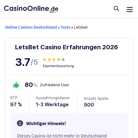
Online Casinos Deutschland
Tests
Letsbet
LetsBet Casino Erfahrungen 2026
3.7
/5
Expertenbewertung
80
%
Zufriedene User
RTP
Auszahlungsdauer
Anzahl Spiele
97 %
1-3 Werktage
900
Wichtiger Hinweis!
Dieses Casino ist nicht mehr in Deutschland