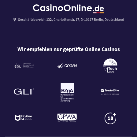
Geschäftsbereich 132,
Charlottenstr. 17, D-10117 Berlin, Deutschland
Wir empfehlen nur geprüfte Online Casinos