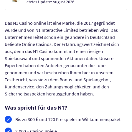
Letztes Update: August 2026
Das N1 Casino online ist eine Marke, die 2017 gegründet
wurde und von N1 Interactive Limited betrieben wird. Das
Unternehmen leitet schon einige andere in Deutschland
beliebte Online Casinos. Der Erfahrungswert zeichnet sich
aus, denn das N1 Casino kommt mit einer riesigen
Spielauswahl und spannenden Aktionen daher. Unsere
Experten haben den Anbieter genau unter die Lupe
genommen und wir beschreiben Ihnen hier in unserem
Testbericht, was sie zu dem Bonus- und Spielangebot,
Kundenservice, den Zahlungsmöglichkeiten und den
Sicherheitsaspekten herausgefunden haben.
Was spricht für das N1?
Bis zu 300 € und 120 Freispiele im Willkommenspaket
2.000 + Casino Spiele