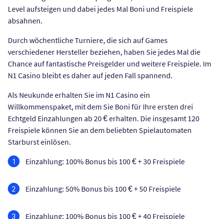
Level aufsteigen und dabei jedes Mal Boni und Freispiele
absahnen.
Durch wöchentliche Turniere, die sich auf Games
verschiedener Hersteller beziehen, haben Sie jedes Mal die
Chance auf fantastische Preisgelder und weitere Freispiele. Im
N1 Casino bleibt es daher auf jeden Fall spannend.
Als Neukunde erhalten Sie im N1 Casino ein
Willkommenspaket, mit dem Sie Boni für Ihre ersten drei
Echtgeld Einzahlungen ab 20 € erhalten. Die insgesamt 120
Freispiele können Sie an dem beliebten Spielautomaten
Starburst einlösen.
Einzahlung: 100% Bonus bis 100 € + 30 Freispiele
Einzahlung: 50% Bonus bis 100 € + 50 Freispiele
Einzahlung: 100% Bonus bis 100 € + 40 Freispiele