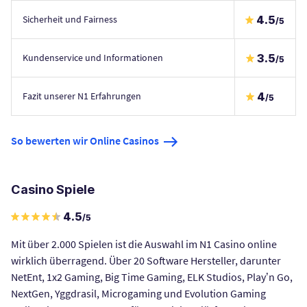
4.5
Sicherheit und Fairness
/5
3.5
Kundenservice und Informationen
/5
4
Fazit unserer N1 Erfahrungen
/5
So bewerten wir Online Casinos
Casino Spiele
4.5
/5
Mit über 2.000 Spielen ist die Auswahl im N1 Casino online
wirklich überragend. Über 20 Software Hersteller, darunter
NetEnt, 1x2 Gaming, Big Time Gaming, ELK Studios, Play’n Go,
NextGen, Yggdrasil, Microgaming und Evolution Gaming