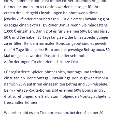
Ein Willkommensbonus ist immer ein verlockendes Angebot
für neue Kunden. Im N1 Casino werden Sie sogar für Ihre
ersten drei Echtgeld Einzahlungen belohnt, wenn diese
jeweils 20 € oder mehr betragen. Für die erste Einzahlung gibt
es sogar einen extra High Roller Bonus, wenn Sie mindestens
1.000 € einzahlen. Dann gibt es für Sie einen 50% Bonus bis zu
50 € und Sie haben 30 Tage lang Zeit, die Umsatzbedingungen
zu erfüllen. Bei dem normalen Bonusangebot sind es jeweils
nur 14 Tage für alle drei Boni und der jeweilige Betrag muss 50
Mal umgesetzt werden. Das sind leider sehr hohe
Anforderungen für eine ziemlich kurze Frist.
Für registrierte Spieler lohnt es sich, montags und freitags
einzuzahlen. Der Montags-Einzahlungs-Bonus gewährt Ihnen
nämlich 25% auf Ihren eingezahlten Betrag und 30 Freispiele.
Beim Freitags-Route-Bonus gibt es einen 50% Bonus und 75
Gratisdrehungen, die Sie bis zum folgenden Montag aufgeteilt
freischalten können.
Weiterhin gibt es ein Treueprogramm, bei dem Sie über 20