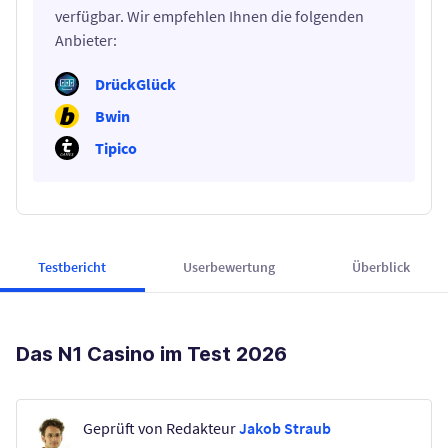
verfügbar. Wir empfehlen Ihnen die folgenden
Anbieter:
DrückGlück
Bwin
Tipico
Testbericht
Userbewertung
Überblick
Das N1 Casino im Test 2026
Geprüft von Redakteur
Jakob Straub