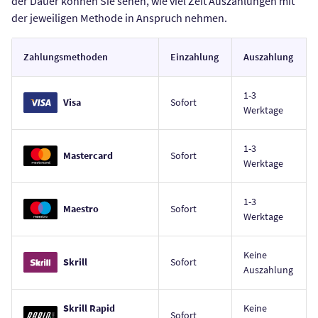
der Dauer können Sie sehen, wie viel Zeit Auszahlungen mit
der jeweiligen Methode in Anspruch nehmen.
Zahlungsmethoden
Einzahlung
Auszahlung
1-3
Visa
Sofort
Werktage
1-3
Mastercard
Sofort
Werktage
1-3
Maestro
Sofort
Werktage
Keine
Skrill
Sofort
Auszahlung
Skrill Rapid
Keine
Sofort