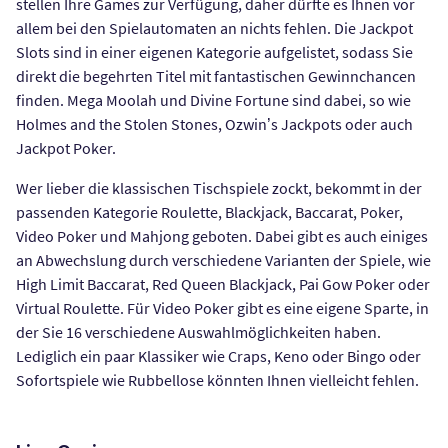
stellen Ihre Games zur Verfügung, daher dürfte es Ihnen vor
allem bei den Spielautomaten an nichts fehlen. Die Jackpot
Slots sind in einer eigenen Kategorie aufgelistet, sodass Sie
direkt die begehrten Titel mit fantastischen Gewinnchancen
finden. Mega Moolah und Divine Fortune sind dabei, so wie
Holmes and the Stolen Stones, Ozwin’s Jackpots oder auch
Jackpot Poker.
Wer lieber die klassischen Tischspiele zockt, bekommt in der
passenden Kategorie Roulette, Blackjack, Baccarat, Poker,
Video Poker und Mahjong geboten. Dabei gibt es auch einiges
an Abwechslung durch verschiedene Varianten der Spiele, wie
High Limit Baccarat, Red Queen Blackjack, Pai Gow Poker oder
Virtual Roulette. Für Video Poker gibt es eine eigene Sparte, in
der Sie 16 verschiedene Auswahlmöglichkeiten haben.
Lediglich ein paar Klassiker wie Craps, Keno oder Bingo oder
Sofortspiele wie Rubbellose könnten Ihnen vielleicht fehlen.