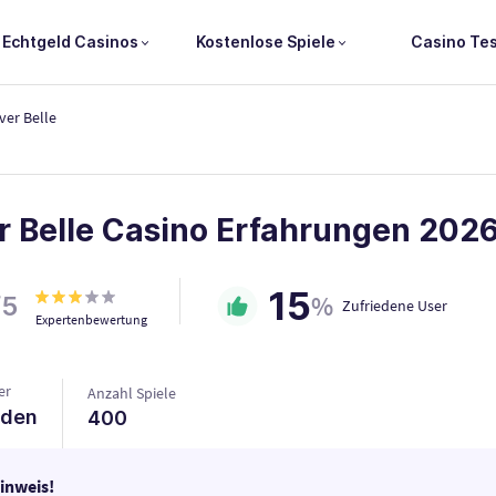
Echtgeld Casinos
Kostenlose Spiele
Casino Te
ver Belle
r Belle Casino Erfahrungen 202
15
%
/5
Zufriedene User
Expertenbewertung
er
Anzahl Spiele
nden
400
inweis!