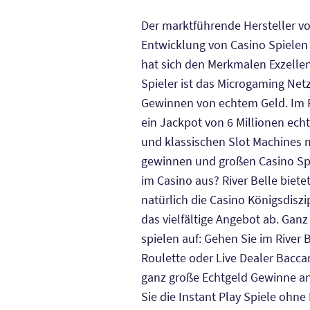
Der marktführende Hersteller von
Entwicklung von Casino Spielen t
hat sich den Merkmalen Exzellenz
Spieler ist das Microgaming Ne
Gewinnen von echtem Geld. Im R
ein Jackpot von 6 Millionen ech
und klassischen Slot Machines
gewinnen und großen Casino Spaß
im Casino aus? River Belle biete
natürlich die Casino Königsdisz
das vielfältige Angebot ab. Gan
spielen auf: Gehen Sie im River B
Roulette oder Live Dealer Bacca
ganz große Echtgeld Gewinne an!
Sie die Instant Play Spiele ohne