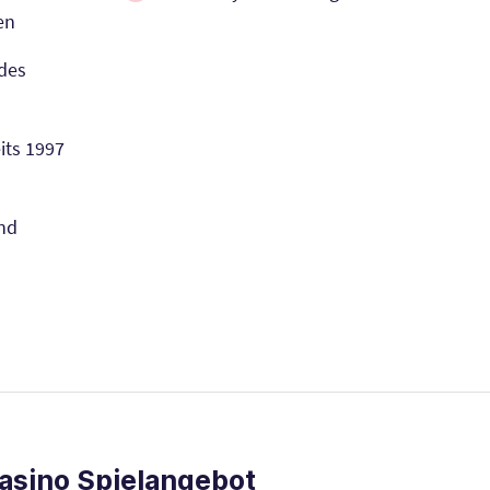
en
 des
its 1997
nd
Casino Spielangebot