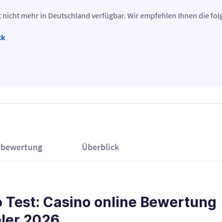
t nicht mehr in Deutschland verfügbar. Wir empfehlen Ihnen die fo
ck
rbewertung
Überblick
o Test: Casino online Bewertung
eler 2026