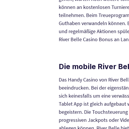
können an kostenlosen Turnier
teilnehmen. Beim Treueprogramm
Guthaben verwandeln können. Ei
und regelmäßige Aktionen spüle
River Belle Casino Bonus an Lan
Die mobile River Be
Das Handy Casino von River Bel
beeindrucken. Bei der eigenstän
sich keinesfalls um eine verwäss
Tablet App ist gleich aufgebaut 
begeistern. Die Touchsteuerung 
progressiven Jackpots oder Vid
ablegen können. River Belle bie