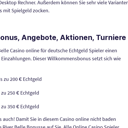
 Desktop Rechner. Außerdem können Sie sehr viele Variante
s mit Spielgeld zocken.
Bonus, Angebote, Aktionen, Turniere
elle Casino online für deutsche Echtgeld Spieler einen
i Einzahlungen. Dieser Willkommensbonus setzt sich wie
s zu 200 € Echtgeld
 zu 250 € Echtgeld
 zu 350 € Echtgeld
 es auch! Damit Sie in diesem Casino online nicht baden
 River Belle Bonusse auf Sie. Alle Online Casino Spieler