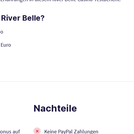
 River Belle?
no
 Euro
Nachteile
onus auf
Keine PayPal Zahlungen