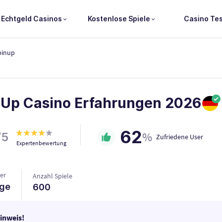
Echtgeld Casinos
Kostenlose Spiele
Casino Te
pinup
nUp Casino Erfahrungen 2026
62
%
/5
Zufriedene User
Expertenbewertung
er
Anzahl Spiele
age
600
inweis!