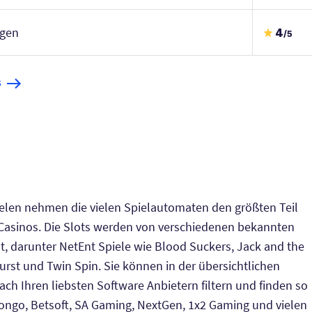
ngen
4
/5
s
ielen nehmen die vielen Spielautomaten den größten Teil
 Casinos. Die Slots werden von verschiedenen bekannten
lt, darunter NetEnt Spiele wie Blood Suckers, Jack and the
urst und Twin Spin. Sie können in der übersichtlichen
ch Ihren liebsten Software Anbietern filtern und finden so
oongo, Betsoft, SA Gaming, NextGen, 1x2 Gaming und vielen