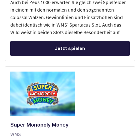
Auch bei Zeus 1000 erwarten Sie gleich zwei Spielfelder
in einem mit den normalen und den sogenannten
colossal Walzen. Gewinnlinien und Einsatzhöhen sind
dabei identisch wie in WMS’ Spartacus Slot. Auch das
Wild weist in beiden Slots dieselbe Besonderheit auf.
Jetzt spielen
Super Monopoly Money
WMS