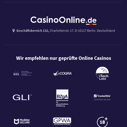
Geschäftsbereich 132,
Charlottenstr. 17, D-10117 Berlin, Deutschland
Wir empfehlen nur geprüfte Online Casinos