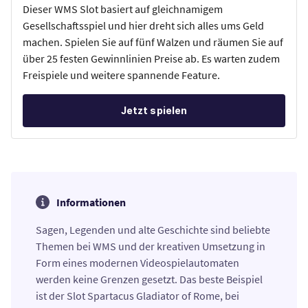
Dieser WMS Slot basiert auf gleichnamigem
Gesellschaftsspiel und hier dreht sich alles ums Geld
machen. Spielen Sie auf fünf Walzen und räumen Sie auf
über 25 festen Gewinnlinien Preise ab. Es warten zudem
Freispiele und weitere spannende Feature.
Jetzt spielen
Informationen
Sagen, Legenden und alte Geschichte sind beliebte
Themen bei WMS und der kreativen Umsetzung in
Form eines modernen Videospielautomaten
werden keine Grenzen gesetzt. Das beste Beispiel
ist der Slot Spartacus Gladiator of Rome, bei