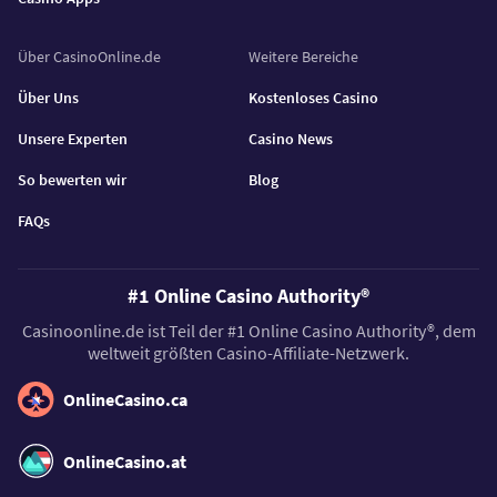
Über CasinoOnline.de
Weitere Bereiche
Über Uns
Kostenloses Casino
Unsere Experten
Casino News
So bewerten wir
Blog
FAQs
#1 Online Casino Authority®
Casinoonline.de ist Teil der #1 Online Casino Authority®, dem
weltweit größten Casino-Affiliate-Netzwerk.
OnlineCasino.ca
OnlineCasino.at