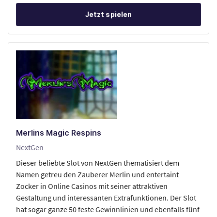
Jetzt spielen
Merlins Magic Respins
NextGen
Dieser beliebte Slot von NextGen thematisiert dem
Namen getreu den Zauberer Merlin und entertaint
Zocker in Online Casinos mit seiner attraktiven
Gestaltung und interessanten Extrafunktionen. Der Slot
hat sogar ganze 50 feste Gewinnlinien und ebenfalls fünf