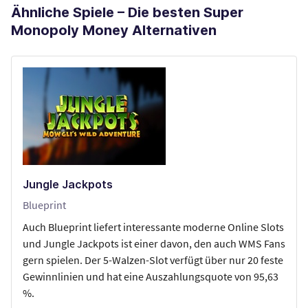
Ähnliche Spiele – Die besten Super
Monopoly Money Alternativen
Jungle Jackpots
Blueprint
Auch Blueprint liefert interessante moderne Online Slots
und Jungle Jackpots ist einer davon, den auch WMS Fans
gern spielen. Der 5-Walzen-Slot verfügt über nur 20 feste
Gewinnlinien und hat eine Auszahlungsquote von 95,63
%.