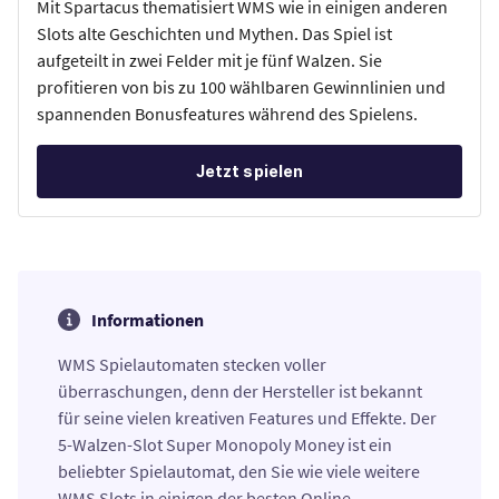
Mit Spartacus thematisiert WMS wie in einigen anderen
Slots alte Geschichten und Mythen. Das Spiel ist
aufgeteilt in zwei Felder mit je fünf Walzen. Sie
profitieren von bis zu 100 wählbaren Gewinnlinien und
spannenden Bonusfeatures während des Spielens.
Jetzt spielen
Informationen
WMS Spielautomaten stecken voller
überraschungen, denn der Hersteller ist bekannt
für seine vielen kreativen Features und Effekte. Der
5-Walzen-Slot Super Monopoly Money ist ein
beliebter Spielautomat, den Sie wie viele weitere
WMS Slots in einigen der besten Online