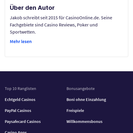
Über den Autor
Jakob schreibt seit 2015 für CasinoOnline.de. Seine
Fachgebiete sind Casino Reviews, Poker und
Sportwetten.
Mehr lesen
Top 10 Ranglisten
Bonusangebote
Echtgeld Casinos
Boni ohne Einzahlung
PayPal Casinos
Freispiele
Paysafecard Casinos
Willkommensbonus
Casino Apps