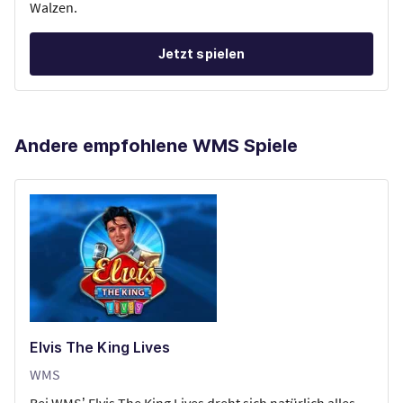
Walzen.
Jetzt spielen
Andere empfohlene WMS Spiele
Elvis The King Lives
WMS