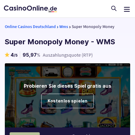
Online Casinos Deutschland
Wms
Super Monopoly Money
Super Monopoly Money - WMS
4
95,97
Auszahlungsquote (RTP)
%
/5
Probieren Sie dieses Spiel gratis aus
Kostenlos spielen